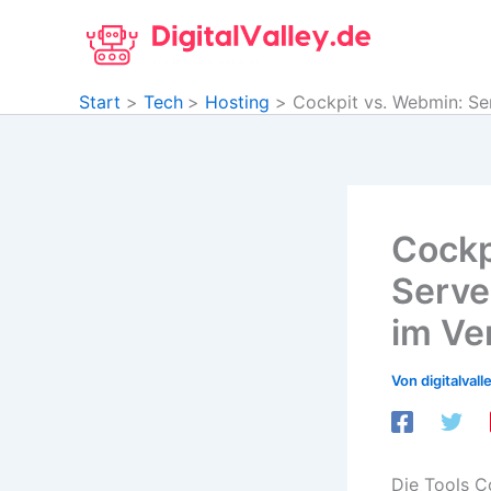
Zum
Inhalt
springen
Start
Tech
Hosting
Cockpit vs. Webmin: Ser
Cockp
Serve
im Ve
Von
digitalvall
Die Tools C