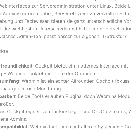
Webinterfaces zur Serveradministration unter Linux. Beide
n Administratoren dabei, Server effizient zu verwalten – do
ung und Fachwissen bieten sie ganz unterschiedliche Vort
gt die wichtigsten Unterschiede und hilft bei der Entscheid
elches Admin-Tool passt besser zur eigenen IT-Struktur?
nkte
freundlichkeit
: Cockpit bietet ein modernes Interface mit l
g – Webmin punktet mit Tiefe der Optionen.
nsumfang
: Webmin ist ein echter Allrounder, Cockpit fokussi
rnaufgaben und Monitoring.
barkeit
: Beide Tools erlauben Plugins, doch Webmins Modulvi
größer.
pe
: Cockpit eignet sich für Einsteiger und DevOps-Teams,
rene Admins.
mpatibilität
: Webmin läuft auch auf älteren Systemen – Co