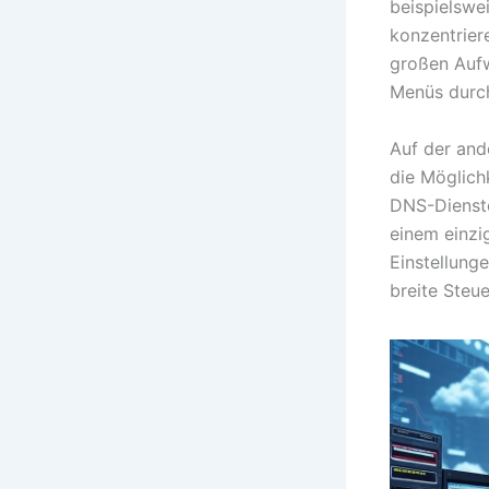
beispielswe
konzentriere
großen Aufw
Menüs durc
Auf der and
die Möglich
DNS-Dienste
einem einzi
Einstellung
breite Steu