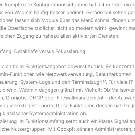
n komplexere Konfigurationsaufgaben hat, ist mit der dire
r von Webmin häufig besser bedient. Gerade bei selten ge
ionen lassen sich Module über das Menü schnell finden un
ie Oberfläche zunächst nicht so modern wirkt, gewinnt m
lreichen Zugang zu nahezu allen aktivierten Diensten.
fang: Detailtiefe versus Fokussierung
t sich beim Funktionsangebot bewusst zurück. Es konzentrie
min-Funktionen wie Netzwerkverwaltung, Benutzerkonten,
euerung, System-Logs und den Terminalzugriff. Für viele IT
reichend. Webmin dagegen glänzt mit Vielfalt: Ob Mailserver
on, Cronjobs, DHCP oder Firewallmanagement – die Auswah
öglichkeiten ist enorm. Diese Funktionen decken nahezu j
 klassischer Systemadministration ab.
nzierung im Funktionsumfang setzt auch ein klares Signal an
liche Nutzergruppen. Mit Cockpit können Administratoren, 