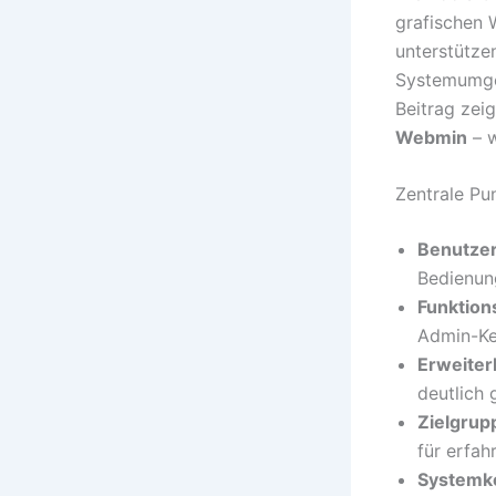
grafischen 
unterstütze
Systemumgeb
Beitrag zei
Webmin
– w
Zentrale Pu
Benutzer
Bedienun
Funktio
Admin-Ke
Erweiter
deutlich 
Zielgrup
für erfah
Systemko