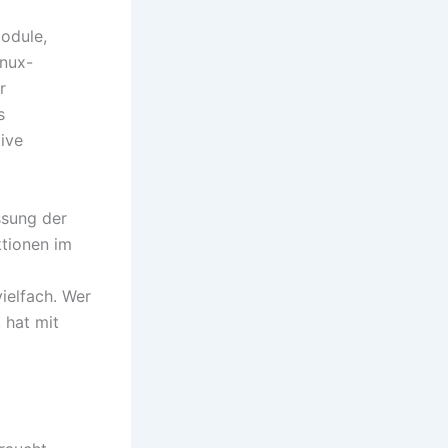
odule,
inux-
r
s
ive
ssung der
ktionen im
ielfach. Wer
 hat mit