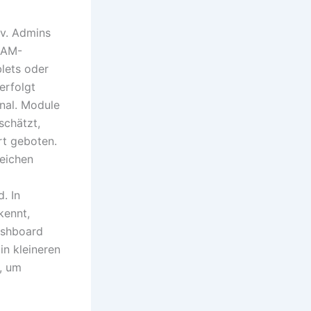
iv. Admins
RAM-
blets oder
erfolgt
onal. Module
schätzt,
rt geboten.
reichen
. In
kennt,
ashboard
in kleineren
, um