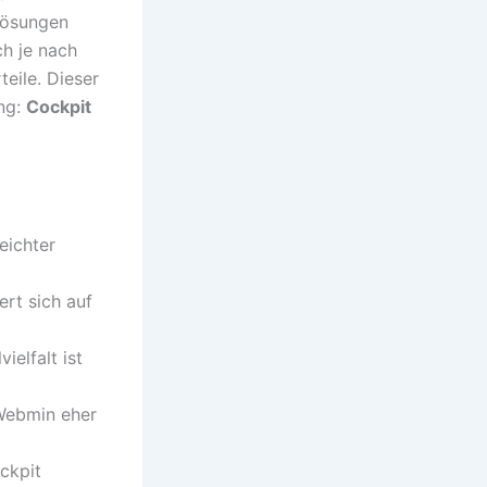
 Lösungen
ch je nach
eile. Dieser
ung:
Cockpit
eichter
ert sich auf
elfalt ist
 Webmin eher
ckpit