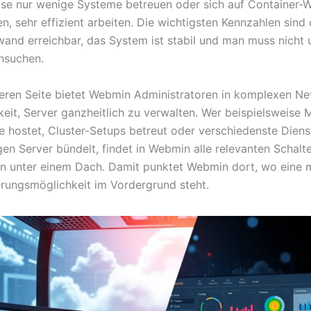
ise nur wenige Systeme betreuen oder sich auf Container-
n, sehr effizient arbeiten. Die wichtigsten Kennzahlen sind
and erreichbar, das System ist stabil und man muss nicht 
hsuchen.
eren Seite bietet Webmin Administratoren in komplexen N
keit, Server ganzheitlich zu verwalten. Wer beispielsweise 
 hostet, Cluster-Setups betreut oder verschiedenste Diens
gen Server bündelt, findet in Webmin alle relevanten Schalt
en unter einem Dach. Damit punktet Webmin dort, wo eine 
erungsmöglichkeit im Vordergrund steht.