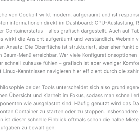
che von Cockpit wirkt modern, aufgeräumt und ist respons
steminformationen direkt im Dashboard: CPU-Auslastung, 
r Containerstatus – alles grafisch dargestellt. Auch auf Ta
 wirkt die Ansicht aufgeräumt und verständlich. Webmin v
n Ansatz: Die Oberfläche ist strukturiert, aber eher funkti
in Baum-Menü erreichbar. Wer viele Konfigurationsoptionen 
er schnell zuhause fühlen – grafisch ist aber weniger Komfo
 Linux-Kenntnissen navigieren hier effizient durch die zahl
hilosophie beider Tools unterscheidet sich also grundlegend
hen Übersicht und Klarheit im Fokus, sodass man schnell er
onenten wie ausgelastet sind. Häufig genutzt wird das D
ontan Container zu starten oder zu stoppen. Insbesondere 
ist dieser schnelle Einblick oftmals schon die halbe Miete
 Aufgaben zu bewältigen.