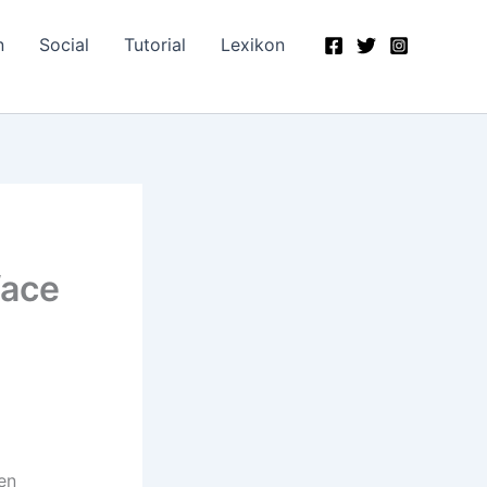
n
Social
Tutorial
Lexikon
face
en