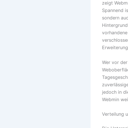
zeigt Webmi
Spannend is
sondern auc
Hintergrundw
vorhandene 
verschlosse
Erweiterung
Wer vor der
Weboberfläc
Tagesgeschä
zuverlässig
jedoch in di
Webmin wei
Verteilung 