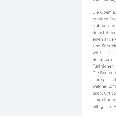
Die Oberflä
erhalten Sy
Nutzung ode
Smartphones
einen andere
sind über e
wird sich hi
Benutzer mit
Funktionen.
Die Bedienp
Cockpit ste
welche Komp
auch, um sp
Umgebungen 
alltägliche