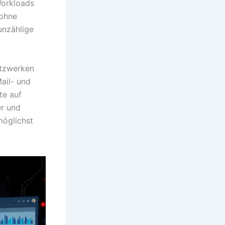
Workloads
 ohne
unzählige
etzwerken
Mail- und
te auf
er und
möglichst