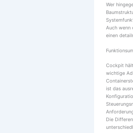
Wer hingege
Baumstruktu
Systemfunkt
Auch wenn d
einen detai
Funktionsum
Cockpit häl
wichtige Ad
Containerst
ist das aus
Konfigurati
Steuerungsm
Anforderung
Die Differe
unterschied