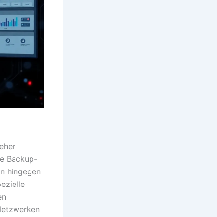
 eher
se Backup-
in hingegen
ezielle
en
Netzwerken