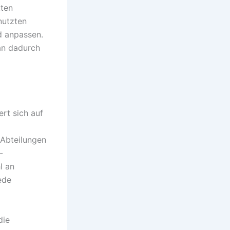
kten
nutzten
d anpassen.
an dadurch
rt sich auf
-Abteilungen
-
l an
ede
die