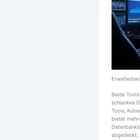
Erweiterbar
Beide Tools
schlankes Ö
Tools, Kube
bietet mehr
Datenbankto
abgedeckt.