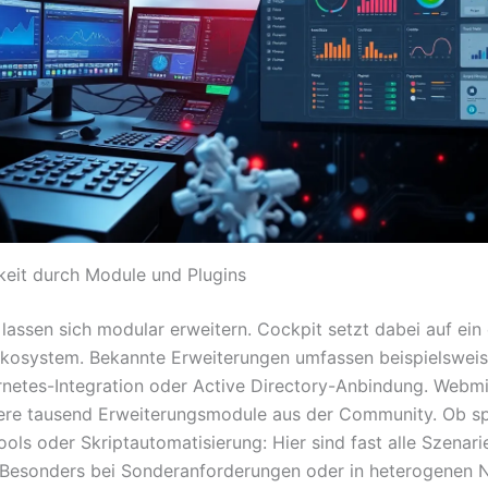
keit durch Module und Plugins
 lassen sich modular erweitern. Cockpit setzt dabei auf ein
kosystem. Bekannte Erweiterungen umfassen beispielswei
rnetes-Integration oder Active Directory-Anbindung. Webm
ere tausend Erweiterungsmodule aus der Community. Ob sp
ols oder Skriptautomatisierung: Hier sind fast alle Szenari
 Besonders bei Sonderanforderungen oder in heterogenen 