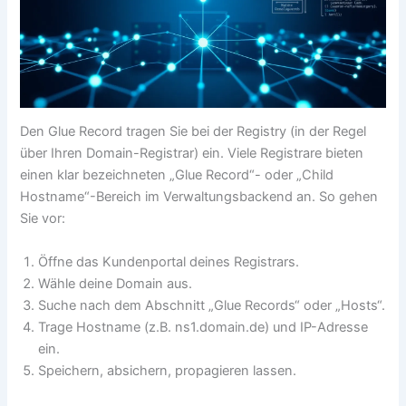
Den Glue Record tragen Sie bei der Registry (in der Regel
über Ihren Domain-Registrar) ein. Viele Registrare bieten
einen klar bezeichneten „Glue Record“- oder „Child
Hostname“-Bereich im Verwaltungsbackend an. So gehen
Sie vor:
Öffne das Kundenportal deines Registrars.
Wähle deine Domain aus.
Suche nach dem Abschnitt „Glue Records“ oder „Hosts“.
Trage Hostname (z.B. ns1.domain.de) und IP-Adresse
ein.
Speichern, absichern, propagieren lassen.