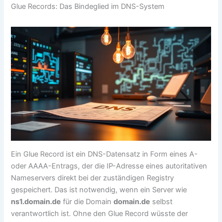
Glue Records: Das Bindeglied im DNS-System
Ein Glue Record ist ein DNS-Datensatz in Form eines A-
oder AAAA-Entrags, der die IP-Adresse eines autoritativen
Nameservers direkt bei der zuständigen Registry
gespeichert. Das ist notwendig, wenn ein Server wie
ns1.domain.de
für die Domain
domain.de
selbst
verantwortlich ist. Ohne den Glue Record wüsste der