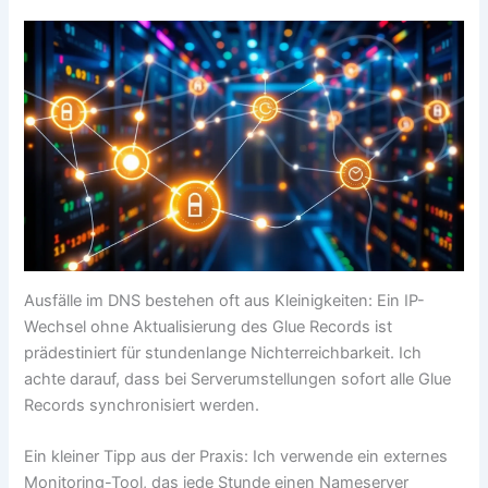
Ausfälle im DNS bestehen oft aus Kleinigkeiten: Ein IP-
Wechsel ohne Aktualisierung des Glue Records ist
prädestiniert für stundenlange Nichterreichbarkeit. Ich
achte darauf, dass bei Serverumstellungen sofort alle Glue
Records synchronisiert werden.
Ein kleiner Tipp aus der Praxis: Ich verwende ein externes
Monitoring-Tool, das jede Stunde einen Nameserver