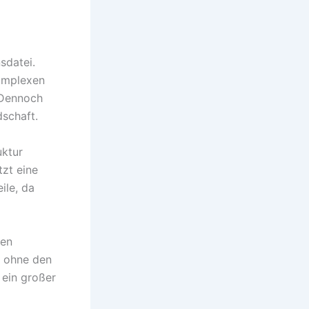
sdatei.
komplexen
 Dennoch
dschaft.
uktur
zt eine
ile, da
hen
n ohne den
 ein großer