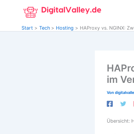
Zum
Inhalt
springen
Start
Tech
Hosting
HAProxy vs. NGINX: Zwe
HAPro
im Ve
Von
digitalvall
Übersicht: 