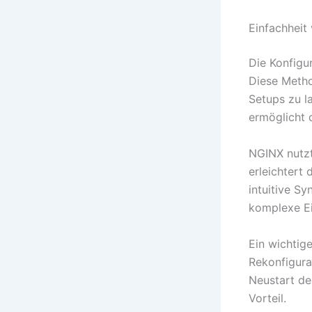
Einfachheit
Die Konfigu
Diese Metho
Setups zu l
ermöglicht d
NGINX nutzt
erleichtert
intuitive Sy
komplexe Ei
Ein wichtig
Rekonfigura
Neustart de
Vorteil.