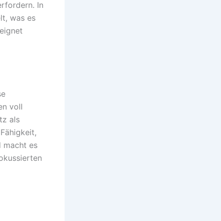
rfordern. In
t, was es
eignet
se
n voll
tz als
 Fähigkeit,
d macht es
fokussierten