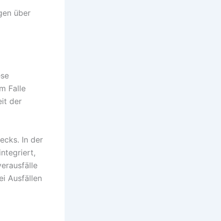
gen über
ese
m Falle
it der
cks. In der
ntegriert,
erausfälle
i Ausfällen