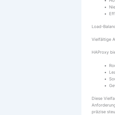
Ho
Ni
Ef
Load-Balanc
Vielfältige
HAProxy bie
Ro
Le
So
Ge
Diese Vielf
Anforderung
präzise ste