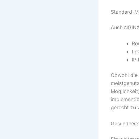
Standard-M
Auch NGINX 
Ro
Le
IP
Obwohl die 
meistgenutz
Möglichkeit
implementi
gerecht zu 
Gesundheit
Ein weitere