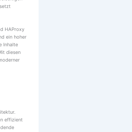
setzt
end HAProxy
nd ein hoher
e Inhalte
Mit diesen
 moderner
tektur.
n effizient
eidende