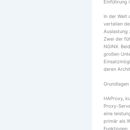
Einführung 
In der Welt 
verteilen d
Auslastung 
Zwei der fü
NGINX. Beid
großen Unte
Einsatzmögl
deren Archit
Grundlagen
HAProxy, kur
Proxy-Serve
eine leistu
primär als 
Funktionen.