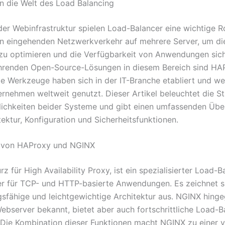
in die Welt des Load Balancing
der Webinfrastruktur spielen Load-Balancer eine wichtige Ro
en eingehenden Netzwerkverkehr auf mehrere Server, um di
zu optimieren und die Verfügbarkeit von Anwendungen sich
hrenden Open-Source-Lösungen in diesem Bereich sind HA
e Werkzeuge haben sich in der IT-Branche etabliert und w
rnehmen weltweit genutzt. Dieser Artikel beleuchtet die S
ichkeiten beider Systeme und gibt einen umfassenden Über
ektur, Konfiguration und Sicherheitsfunktionen.
 von HAProxy und NGINX
z für High Availability Proxy, ist ein spezialisierter Load-
r für TCP- und HTTP-basierte Anwendungen. Es zeichnet s
ngsfähige und leichtgewichtige Architektur aus. NGINX hinge
Webserver bekannt, bietet aber auch fortschrittliche Load-B
 Die Kombination dieser Funktionen macht NGINX zu einer vi