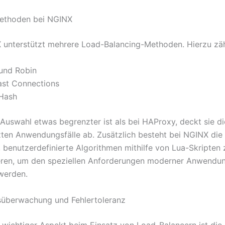
ethoden bei NGINX
unterstützt mehrere Load-Balancing-Methoden. Hierzu zäh
und Robin
ast Connections
 Hash
Auswahl etwas begrenzter ist als bei HAProxy, deckt sie di
ten Anwendungsfälle ab. Zusätzlich besteht bei NGINX die
, benutzerdefinierte Algorithmen mithilfe von Lua-Skripten 
eren, um den speziellen Anforderungen moderner Anwendu
werden.
süberwachung und Fehlertoleranz
r wichtiger Aspekt beim Einsatz von Load-Balancern ist die