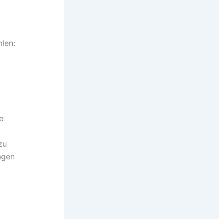
len:
e
zu
ngen