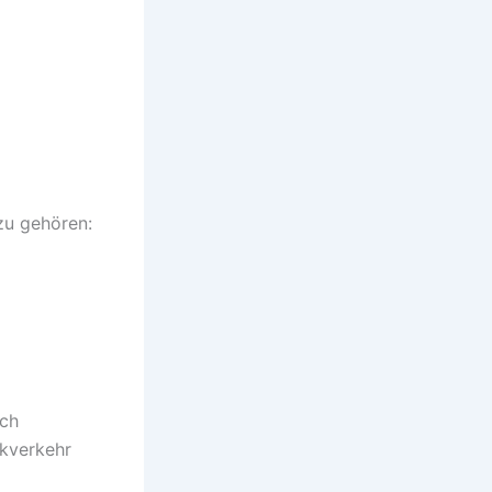
zu gehören:
ach
rkverkehr