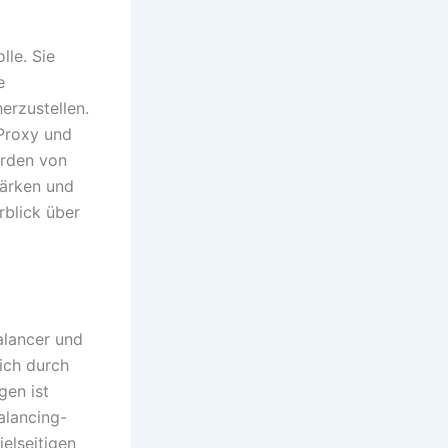
lle. Sie
e
erzustellen.
Proxy und
erden von
tärken und
blick über
Balancer und
ich durch
gen ist
alancing-
elseitigen