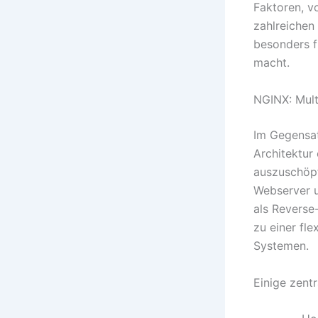
Faktoren, v
zahlreichen
besonders 
macht.
NGINX: Mult
Im Gegensat
Architektur
auszuschöpf
Webserver un
als Reverse
zu einer fl
Systemen.
Einige zent