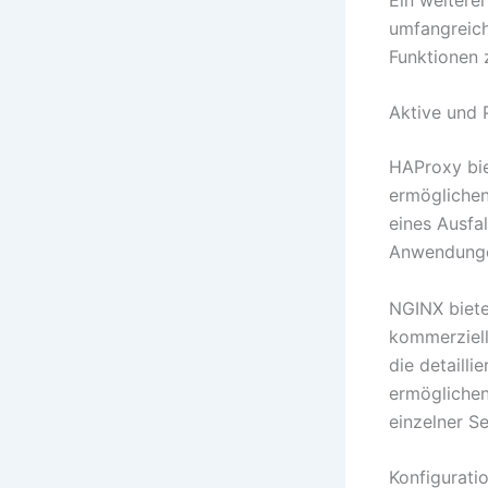
umfangreic
Funktionen 
Aktive und 
HAProxy bie
ermöglichen
eines Ausfa
Anwendungen
NGINX biete
kommerziell
die detaill
ermöglichen
einzelner S
Konfigurati