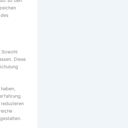
ubt so den
tzeichen
 des
. Sowohl
assen. Diese
 Schulung
 haben,
erfahrung.
 reduzieren
reiche
gestalten.