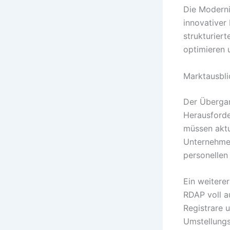
Die Moderni
innovativer
strukturier
optimieren 
Marktausbl
Der Übergan
Herausforde
müssen aktu
Unternehmen
personellen
Ein weitere
RDAP voll a
Registrare 
Umstellungs