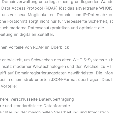
r Domainverwaltung unterliegt einem grundlegenden Wande
n Data Access Protocol (RDAP) löst das altvertraute WHOIS
lt uns vor neue Möglichkeiten, Domain- und IP-Daten abzuru
he Fortschritt sorgt nicht nur für verbesserte Sicherheit, 
 auch moderne Datenschutzpraktiken und optimiert die
itung im digitalen Zeitalter.
chen Vorteile von RDAP im Überblick
 entwickelt, um Schwächen des alten WHOIS-Systems zu 
Einsatz moderner Webtechnologien und den Wechsel zu HTT
griff auf Domainregistrierungsdaten gewährleistet. Die Info
bei in einem strukturierten JSON-Format übertragen. Dies b
Vorteile:
chere, verschlüsselte Datenübertragung
are und standardisierte Datenformate
leichterung der maschinellen Verarbeitung und Integration