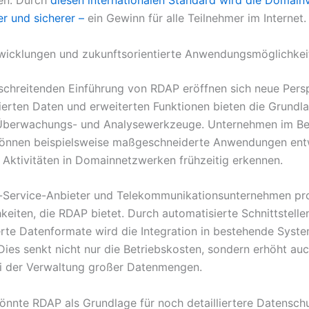
er und sicherer –
ein Gewinn für alle Teilnehmer im Internet.
wicklungen und zukunftsorientierte Anwendungsmöglichkei
tschreitenden Einführung von RDAP eröffnen sich neue Pers
rierten Daten und erweiterten Funktionen bieten die Grundla
Überwachungs- und Analysewerkzeuge. Unternehmen im Ber
können beispielsweise maßgeschneiderte Anwendungen entw
 Aktivitäten in Domainnetzwerken frühzeitig erkennen.
Service-Anbieter und Telekommunikationsunternehmen pro
keiten, die RDAP bietet. Durch automatisierte Schnittstelle
erte Datenformate wird die Integration in bestehende Syst
 Dies senkt nicht nur die Betriebskosten, sondern erhöht auc
ei der Verwaltung großer Datenmengen.
könnte RDAP als Grundlage für noch detailliertere Datensch