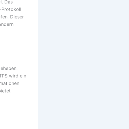
l. Das
-Protokoll
fen. Dieser
sondern
beheben.
PS wird ein
rmationen
ietet