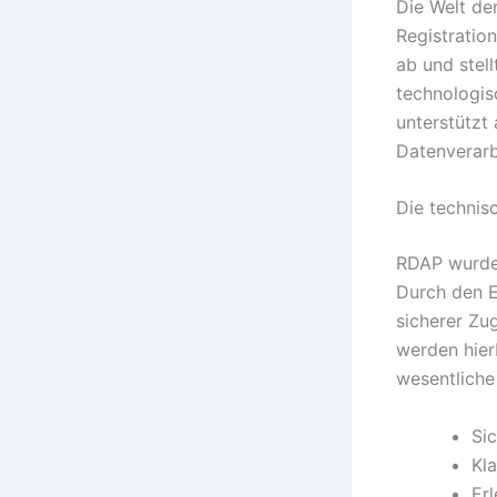
Die Welt de
Registratio
ab und stel
technologisc
unterstützt
Datenverarbe
Die technis
RDAP wurde
Durch den 
sicherer Zu
werden hier
wesentliche 
Si
Kl
Er