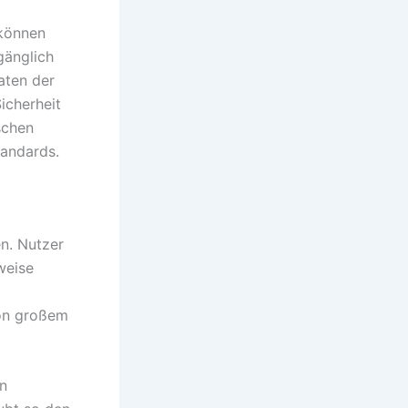
 können
gänglich
aten der
icherheit
schen
andards.
n. Nutzer
weise
von großem
in