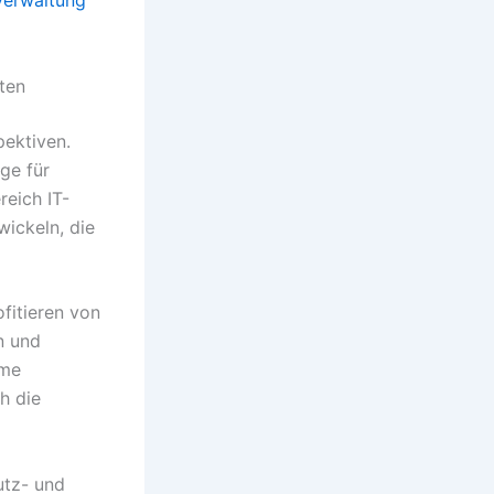
ten
pektiven.
ge für
eich IT-
ickeln, die
fitieren von
n und
eme
h die
utz- und