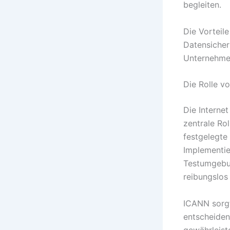
begleiten.
Die Vorteil
Datensicher
Unternehmen
Die Rolle v
Die Interne
zentrale Ro
festgelegte
Implementie
Testumgebun
reibungslos 
ICANN sorgt
entscheiden
gewährleist