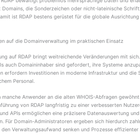
. RDAP bewältigt problemlos mehrsprachige Daten und erla
Domains, die Sonderzeichen oder nicht-lateinische Schrif
Damit ist RDAP bestens gerüstet für die globale Ausrichtung
n auf die Domainverwaltung im praktischen Einsatz
ung auf RDAP bringt weitreichende Veränderungen mit sich
als auch Domaininhaber sind gefordert, ihre Systeme anzup
 erfordern Investitionen in moderne Infrastruktur und die
chem Personal.
h manche Anwender an die alten WHOIS-Abfragen gewöhnt
inführung von RDAP langfristig zu einer verbesserten Nutzer
und APIs ermöglichen eine präzisere Datenauswertung und
en. Für Domain-Administratoren ergeben sich hierdurch zahl
ie den Verwaltungsaufwand senken und Prozesse effizienter 