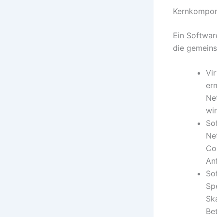
Kernkompon
Ein Softwar
die gemeinsa
Vir
er
Ne
wir
So
Ne
Con
An
So
Sp
Sk
Bet