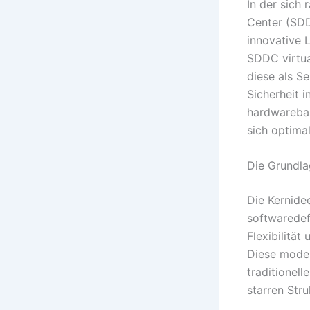
In der sich
Center (SDD
innovative L
SDDC virtua
diese als S
Sicherheit 
hardwarebas
sich optima
Die Grundla
Die Kernide
softwaredef
Flexibilitä
Diese moder
traditionell
starren Str