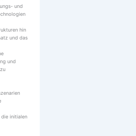
rungs- und
echnologien
rukturen hin
satz und das
ne
ung und
 zu
szenarien
e
die initialen