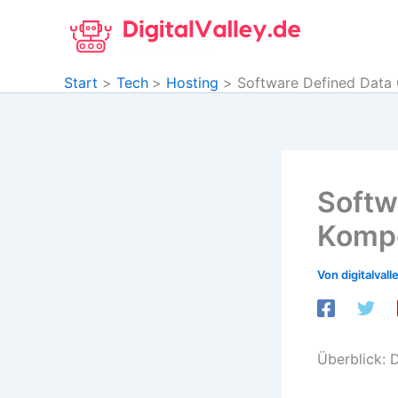
Zum
Inhalt
springen
Start
Tech
Hosting
Software Defined Data 
Softw
Kompo
Von
digitalvall
Überblick: 