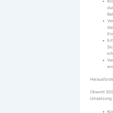
Ko
du
Be
Ver
da
Ein
Er
Sic
Inf
Ve
er
Herausforde
Obwohl SDDC
Umsetzung 
Ko