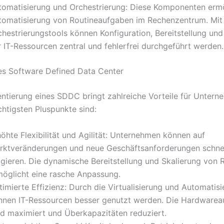
tomatisierung und Orchestrierung: Diese Komponenten ermö
tomatisierung von Routineaufgaben im Rechenzentrum. Mit 
chestrierungstools können Konfiguration, Bereitstellung un
r IT-Ressourcen zentral und fehlerfrei durchgeführt werden.
nes Software Defined Data Center
ntierung eines SDDC bringt zahlreiche Vorteile für Untern
chtigsten Pluspunkte sind:
öhte Flexibilität und Agilität: Unternehmen können auf
rktveränderungen und neue Geschäftsanforderungen schnel
agieren. Die dynamische Bereitstellung und Skalierung von
möglicht eine rasche Anpassung.
imierte Effizienz: Durch die Virtualisierung und Automatis
nnen IT-Ressourcen besser genutzt werden. Die Hardwarea
rd maximiert und Überkapazitäten reduziert.