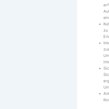
er
Au
ein
Kul
zu
Er
In
zu
Um
int
Si
Si
erg
Um
Anf
Ko