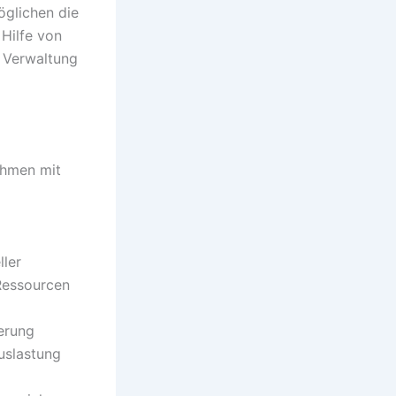
glichen die
Hilfe von
d Verwaltung
ehmen mit
ler
 Ressourcen
ierung
uslastung