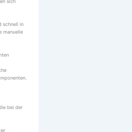
en sich
 schnell in
e manuelle
amten
che
Komponenten.
ie bei der
ter