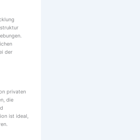
cklung
struktur
gebungen.
lichen
ei der
on privaten
n, die
nd
n ist ideal,
ren.