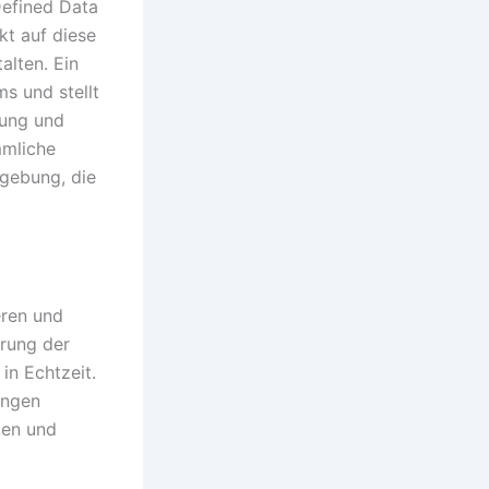
Defined Data
t auf diese
alten. Ein
s und stellt
tung und
mmliche
mgebung, die
eren und
erung der
in Echtzeit.
ungen
ten und