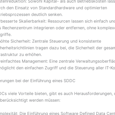
stenreduktion: Sowohl Kapital- als auch Betriebskosten lass
rch den Einsatz von Standardhardware und optimierten
triebsprozessen deutlich senken.
besserte Skalierbarkeit: Ressourcen lassen sich einfach und
s Rechenzentrum integrieren oder entfernen, ohne komplex
griffe.
höhte Sicherheit: Zentrale Steuerung und konsistente
herheitsrichtlinien tragen dazu bei, die Sicherheit der ges
rastruktur zu erhöhen.
reinfachtes Management: Eine zentrale Verwaltungsoberflä
möglicht den einfachen Zugriff und die Steuerung aller IT-
rungen bei der Einführung eines SDDC
s viele Vorteile bieten, gibt es auch Herausforderungen, d
berücksichtigt werden müssen:
mplexität: Die Einführung eines Software Defined Data Cen