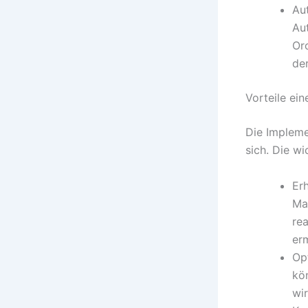
Au
Au
Or
de
Vorteile ei
Die Impleme
sich. Die wi
Erh
Ma
re
er
Opt
kö
wi