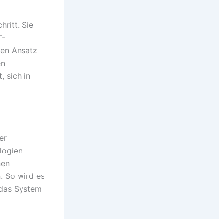
ritt. Sie
T-
sen Ansatz
en
 sich in
er
ologien
nen
. So wird es
 das System