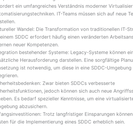
fordert ein umfangreiches Verständnis moderner Virtualisie
tomatisierungstechniken. IT-Teams müssen sich auf neue T
stellen.
tureller Wandel: Die Transformation von traditionellen IT-St
 einem SDDC erfordert häufig einen veränderten Arbeitsan
lernen neuer Kompetenzen.
tegration bestehender Systeme: Legacy-Systeme können ei
sätzliche Herausforderung darstellen. Eine sorgfältige Plan
setzung ist notwendig, um diese in eine SDDC-Umgebung
egrieren.
cherheitsbedenken: Zwar bieten SDDCs verbesserte
cherheitsfunktionen, jedoch können sich auch neue Angriffs
eben. Es bedarf spezieller Kenntnisse, um eine virtualisiert
gebung abzusichern.
angsinvestitionen: Trotz langfristiger Einsparungen können 
sten für die Implementierung eines SDDC erheblich sein.