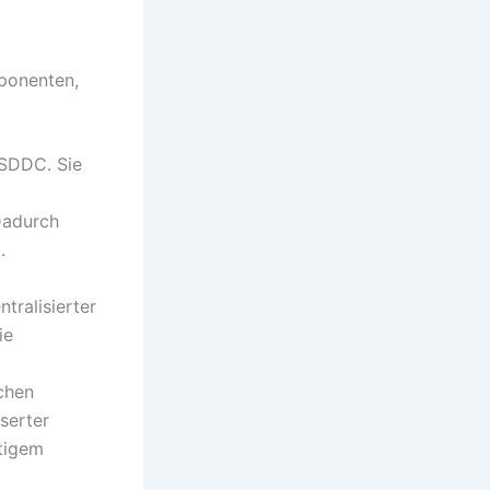
ponenten,
s SDDC. Sie
Dadurch
.
tralisierter
ie
chen
serter
stigem