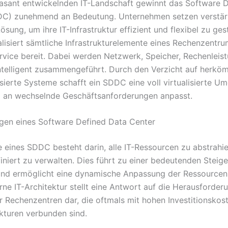
 rasant entwickelnden IT-Landschaft gewinnt das Software 
C) zunehmend an Bedeutung. Unternehmen setzen verstärk
ösung, um ihre IT-Infrastruktur effizient und flexibel zu gest
lisiert sämtliche Infrastrukturelemente eines Rechenzentrum
ervice bereit. Dabei werden Netzwerk, Speicher, Rechenleis
intelligent zusammengeführt. Durch den Verzicht auf herkö
ierte Systeme schafft ein SDDC eine voll virtualisierte U
l an wechselnde Geschäftsanforderungen anpasst.
gen eines Software Defined Data Center
e eines SDDC besteht darin, alle IT-Ressourcen zu abstrahi
iniert zu verwalten. Dies führt zu einer bedeutenden Steig
t und ermöglicht eine dynamische Anpassung der Ressourcen 
ne IT-Architektur stellt eine Antwort auf die Herausforder
er Rechenzentren dar, die oftmals mit hohen Investitionskos
ukturen verbunden sind.