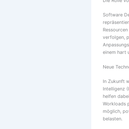
Die Rolle 
Software De
repräsentie
Ressourcen 
verfolgen, 
Anpassungsf
einem hart
Neue Techno
In Zukunft 
Intelligenz
helfen dabe
Workloads p
möglich, po
belasten.