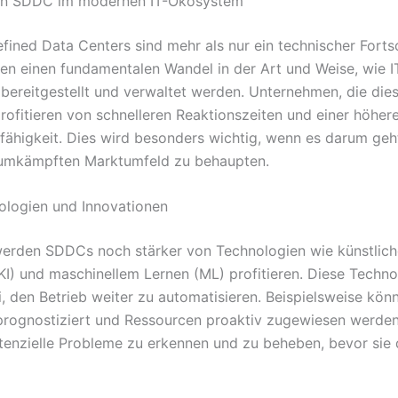
von SDDC im modernen IT-Ökosystem
fined Data Centers sind mehr als nur ein technischer Fortsch
ren einen fundamentalen Wandel in der Art und Weise, wie I
bereitgestellt und verwaltet werden. Unternehmen, die die
profitieren von schnelleren Reaktionszeiten und einer höher
ähigkeit. Dies wird besonders wichtig, wenn es darum geht,
 umkämpften Marktumfeld zu behaupten.
logien und Innovationen
werden SDDCs noch stärker von Technologien wie künstlich
 (KI) und maschinellem Lernen (ML) profitieren. Diese Techn
i, den Betrieb weiter zu automatisieren. Beispielsweise kön
rognostiziert und Ressourcen proaktiv zugewiesen werden
tenzielle Probleme zu erkennen und zu beheben, bevor sie