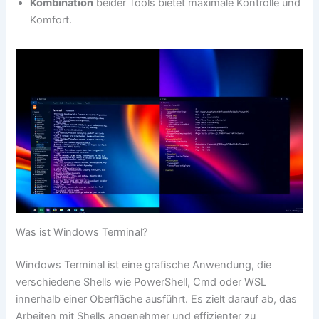
Kombination
beider Tools bietet maximale Kontrolle und
Komfort.
Was ist Windows Terminal?
Windows Terminal ist eine grafische Anwendung, die
verschiedene Shells wie PowerShell, Cmd oder WSL
innerhalb einer Oberfläche ausführt. Es zielt darauf ab, das
Arbeiten mit Shells angenehmer und effizienter zu