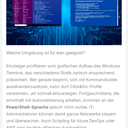
Welche Umgebung ist für wen geeignet?
Einsteiger profitieren vom grafischen Aufbau des Windows
Terminal, das verschiedene Shells optisch ansprechend
präsentiert. Wer gerade beginnt, sich mit Kommandozeile
auseinanderzusetzen, kann dort Click&Go-Profile
verwenden, um schnell einzusteigen. Fortgeschrittene, die
ernsthaft mit Automatisierung arbeiten, kommen an der
PowerShell-Sprache
jedoch nicht vorbei. IT-
Administratoren können damit ganze Netzwerke steuern
und überwachen. Auch Scripting für Azure DevOps oder
AWS wird deutlich effektiver durchgeführt.