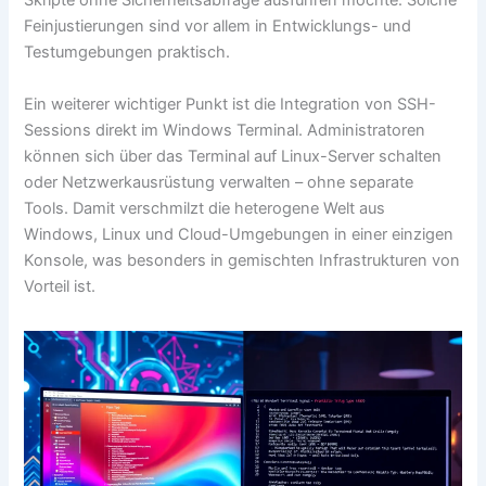
Skripte ohne Sicherheitsabfrage ausführen möchte. Solche
Feinjustierungen sind vor allem in Entwicklungs- und
Testumgebungen praktisch.
Ein weiterer wichtiger Punkt ist die Integration von SSH-
Sessions direkt im Windows Terminal. Administratoren
können sich über das Terminal auf Linux-Server schalten
oder Netzwerkausrüstung verwalten – ohne separate
Tools. Damit verschmilzt die heterogene Welt aus
Windows, Linux und Cloud-Umgebungen in einer einzigen
Konsole, was besonders in gemischten Infrastrukturen von
Vorteil ist.