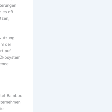
iterungen
dies oft
tzen,
 Nutzung
ahl der
rt auf
n-Ökosystem
uence
ietet Bamboo
Unternehmen
ie