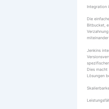
Integration
Die einfach
Bitbucket, e
Verzahnung 
miteinander
Jenkins inte
Versionsver
spezifische
Dies macht 
Lösungen b
Skalierbark
Leistungsfä