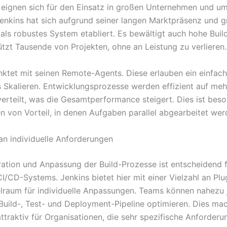
 eignen sich für den Einsatz in großen Unternehmen und u
Jenkins hat sich aufgrund seiner langen Marktpräsenz und 
ls robustes System etabliert. Es bewältigt auch hohe Buil
ützt Tausende von Projekten, ohne an Leistung zu verlieren.
tet mit seinen Remote-Agents. Diese erlauben ein einfac
s Skalieren. Entwicklungsprozesse werden effizient auf meh
erteilt, was die Gesamtperformance steigert. Dies ist beso
von Vorteil, in denen Aufgaben parallel abgearbeitet we
n individuelle Anforderungen
ration und Anpassung der Build-Prozesse ist entscheidend 
I/CD-Systems. Jenkins bietet hier mit einer Vielzahl an Plu
lraum für individuelle Anpassungen. Teams können nahezu 
Build-, Test- und Deployment-Pipeline optimieren. Dies ma
ttraktiv für Organisationen, die sehr spezifische Anforder