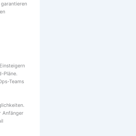
 garantieren
hen
Einsteigern
d-Pläne.
evOps-Teams
lichkeiten.
r Anfänger
il