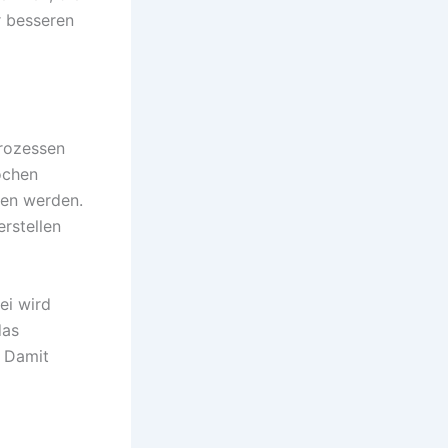
r besseren
prozessen
ochen
sen werden.
erstellen
ei wird
das
. Damit