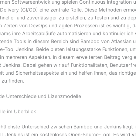
rnen Softwareentwicklung spielen Continuous Integration 
Delivery (CI/CD) eine zentrale Rolle. Diese Methoden ermög
hneller und zuverlässiger zu erstellen, zu testen und zu de
n Zeiten von DevOps und agilen Prozessen ist es wichtig, d
eams ihre Arbeitsabläufe automatisieren und kontinuierlich 
ende Tools in diesem Bereich sind Bamboo von Atlassian 
-Tool Jenkins. Beide bieten leistungsstarke Funktionen, u
 in mehreren Aspekten. In diesem erweiterten Beitrag vergle
Jenkins. Dabei gehen wir auf Funktionalitäten, Benutzerfre
it und Sicherheitsaspekte ein und helfen Ihnen, das richtig
 zu finden.
de Unterschiede und Lizenzmodelle
le im Überblick
chtlichste Unterschied zwischen Bamboo und Jenkins liegt 
l. Jenkins ist ein kostenloses Open-Source-Tool. Es wird v