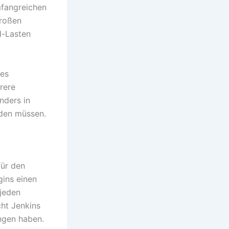
mfangreichen
großen
d-Lasten
hes
rere
nders in
rden müssen.
für den
gins einen
jeden
cht Jenkins
ungen haben.