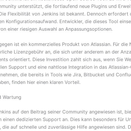
munity unterstützt, die fortlaufend neue Plugins und Erwe
Die Flexibilität von Jenkins ist bekannt. Dennoch erfordert 
en Konfigurationsaufwand. Entwickler, die dieses Tool einse
 von einer riesigen Auswahl an Anpassungsoptionen.
gen ist ein kommerzielles Produkt von Atlassian. Für die
ährliche Lizenzgebühr an, die sich unter anderem an der Anz
s orientiert. Diese Investition zahlt sich aus, wenn Sie We
llen Support und eine nahtlose Integration in das Atlassia
rnehmen, die bereits in Tools wie Jira, Bitbucket und Confl
aben, finden hier einen klaren Vorteil.
d Wartung
kins auf den Beitrag seiner Community angewiesen ist, b
an einen dedizierten Support an. Dies kann besonders für 
, die auf schnelle und zuverlässige Hilfe angewiesen sind. D