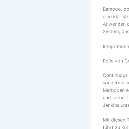
Bamboo, obw
eine klar st
Anwender, d
System, das
Integration
Rolle von C
Continuous 
sondern ele
Methoden er
und sofort
Jenkins unt
Mit diesen 
führt zu kü