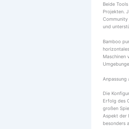
Beide Tools
Projekten. 
Community a
und unterst
Bamboo punk
horizontale
Maschinen v
Umgebungen 
Anpassung a
Die Konfigu
Erfolg des C
großen Spie
Aspekt der 
besonders a