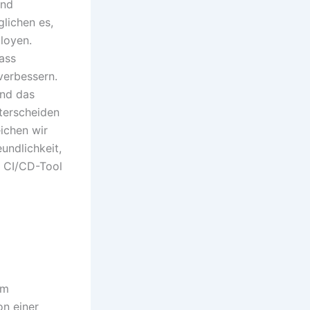
und
lichen es,
ployen.
ass
verbessern.
und das
nterscheiden
ichen wir
undlichkeit,
e CI/CD-Tool
im
on einer