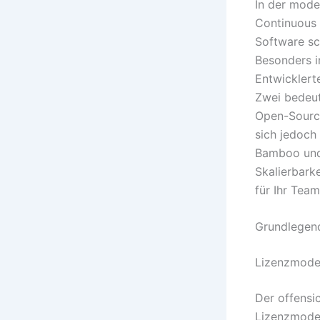
In der mode
Continuous 
Software sc
Besonders i
Entwicklert
Zwei bedeut
Open-Source
sich jedoch
Bamboo und 
Skalierbarke
für Ihr Team
Grundlegen
Lizenzmodel
Der offensi
Lizenzmodel