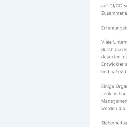
auf CI/CD se
Zusammenar
Erfahrungsb
Viele Unter
durch den E
dauerten, n
Entwickler s
und nahezu 
Einige Orga
Jenkins häu
Management 
werden die 
Sicherheits