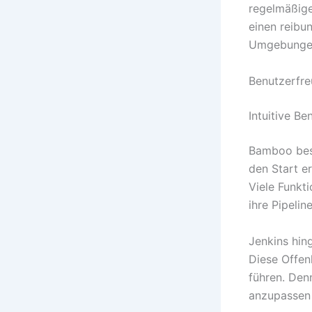
regelmäßige
einen reibu
Umgebungen 
Benutzerfre
Intuitive B
Bamboo best
den Start er
Viele Funkt
ihre Pipelin
Jenkins hing
Diese Offen
führen. Den
anzupassen