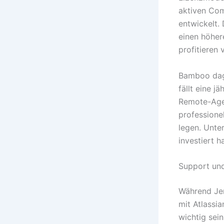
aktiven Com
entwickelt. 
einen höher
profitieren
Bamboo dage
fällt eine j
Remote-Agent
professione
legen. Unte
investiert h
Support un
Während Jen
mit Atlassi
wichtig sein