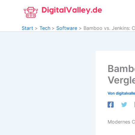
Zum
Inhalt
springen
Start
Tech
Software
Bamboo vs. Jenkins: C
Bambo
Vergl
Von
digitalvall
Modernes CI