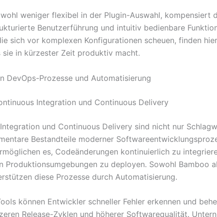
ohl weniger flexibel in der Plugin-Auswahl, kompensiert d
rukturierte Benutzerführung und intuitiv bedienbare Funktio
ie sich vor komplexen Konfigurationen scheuen, finden hier
 sie in kürzester Zeit produktiv macht.
 in DevOps-Prozesse und Automatisierung
ontinuous Integration und Continuous Delivery
Integration und Continuous Delivery sind nicht nur Schlagw
mentare Bestandteile moderner Softwareentwicklungsproze
möglichen es, Codeänderungen kontinuierlich zu integriere
 in Produktionsumgebungen zu deployen. Sowohl Bamboo a
erstützen diese Prozesse durch Automatisierung.
Tools können Entwickler schneller Fehler erkennen und behe
rzeren Release-Zyklen und höherer Softwarequalität. Unter