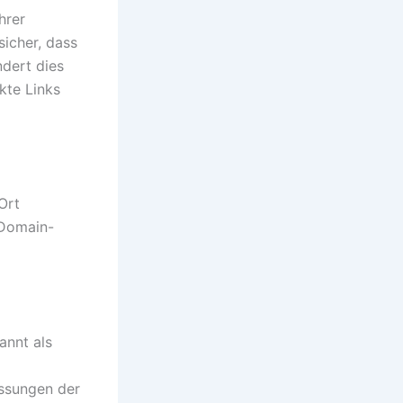
hrer
sicher, dass
ndert dies
kte Links
Ort
 Domain-
annt als
ssungen der