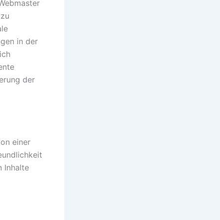
r Webmaster
 zu
ale
gen in der
ich
ente
gerung der
on einer
eundlichkeit
 Inhalte