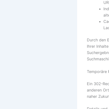
URL
In
alt
Ca
La
Durch den E
Ihrer Inhal
Suchergebni
Suchmaschin
Temporäre R
Ein 302-Red
anderen Ort
naher Zukun
Details und