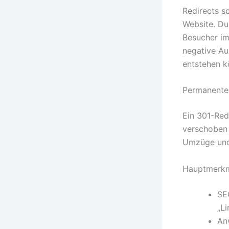
Redirects s
Website. Dur
Besucher im
negative Au
entstehen k
Permanente 
Ein 301-Redi
verschoben 
Umzüge und 
Hauptmerkm
SE
„Li
An