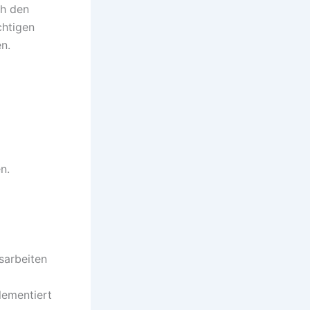
ch den
chtigen
n.
n.
sarbeiten
lementiert