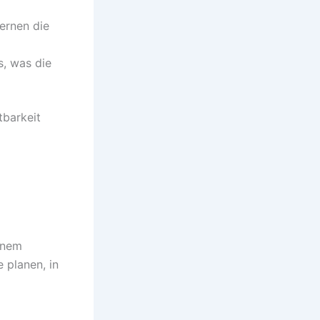
ernen die
, was die
tbarkeit
inem
 planen, in