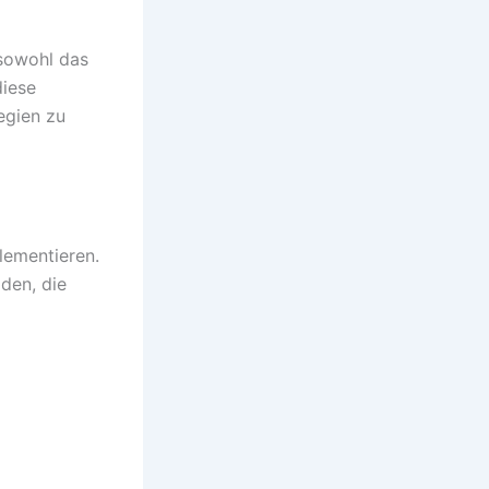
 sowohl das
diese
egien zu
lementieren.
den, die