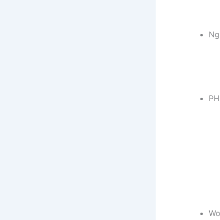
Ng
PH
Wo