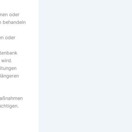
inen oder
n behandeln
en oder
atenbank
 wird.
itungen
 längeren
 Maßnahmen
ächtigen.