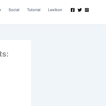
n
Social
Tutorial
Lexikon
ts:
e