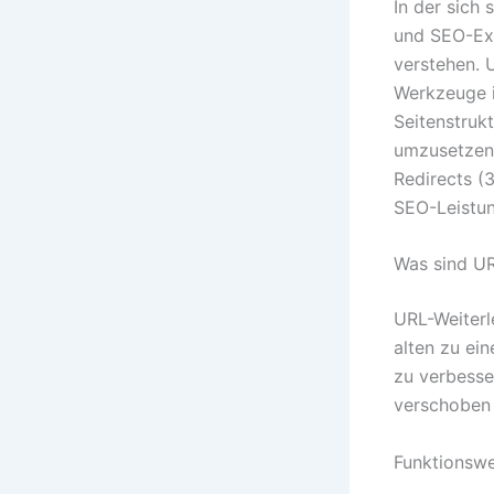
In der sich
und SEO-Exp
verstehen. 
Werkzeuge i
Seitenstruk
umzusetzen.
Redirects (
SEO-Leistun
Was sind UR
URL-Weiterl
alten zu ei
zu verbesse
verschoben 
Funktionswe