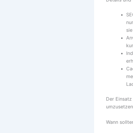
SE
nu
sie
An
ku
In
erh
Ca
me
La
Der Einsatz
umzusetzen,
Wann sollte