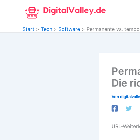
Zum
Inhalt
springen
Start
Tech
Software
Permanente vs. temporä
Perma
Die r
Von
digitalvall
URL-Weiterl