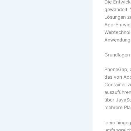
Die Entwick
gewandelt. 
Lösungen z
App-Entwick
Webtechnolo
Anwendungen
Grundlagen
PhoneGap, a
das von Ado
Container z
auszuführen
über JavaSc
mehrere Pla
Ionic hinge
umfangreic