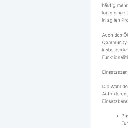
häufig mehr
Ionic einen 
in agilen P
Auch das Ök
Community u
insbesonder
Funktionali
Einsatzszen
Die Wahl de
Anforderung
Einsatzbere
Ph
Fun