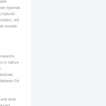
tark
nen hybride
e Hybrid-
cklern, mit
de mobile
amework,
s in native
n
nktionen
debasis für
 und eine
cklung