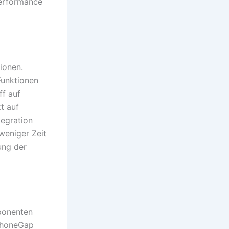
erformance
ionen.
Funktionen
ff auf
t auf
tegration
weniger Zeit
ung der
mponenten
 PhoneGap