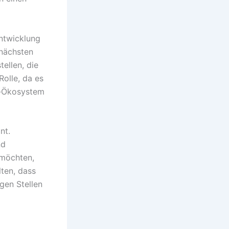
ntwicklung
nächsten
ellen, die
Rolle, da es
n-Ökosystem
nt.
nd
 möchten,
lten, dass
gen Stellen