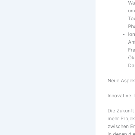
Wa
um
To
Ph
Ion
An
Fr
Ök
Da
Neue Aspek
Innovative 
Die Zukunft
mehr Projek
zwischen En
in denen di