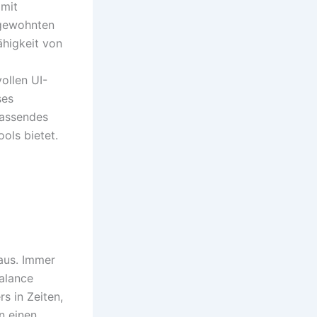
 mit
 gewohnten
ähigkeit von
ollen UI-
ses
fassendes
ols bietet.
aus. Immer
alance
s in Zeiten,
n einen