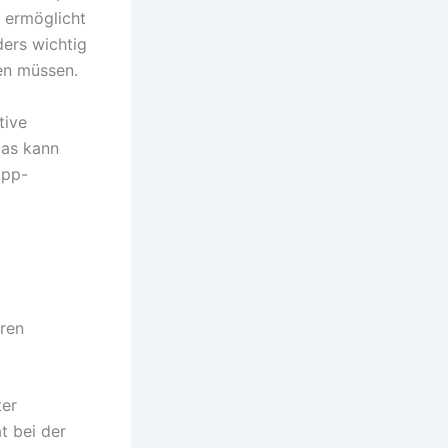
, ermöglicht
ders wichtig
en müssen.
tive
Das kann
App-
ren
ter
ät bei der