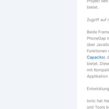
Projekt de
bietet.
Zugriff auf 
Beide Frame
PhoneGap nu
über JavaSc
Funktionen 
Capacitor
, 
bietet. Die
mit Kompati
Applikation
Entwicklun
Ionic hat h
und Tools b