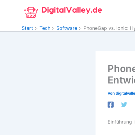
Zum
Inhalt
springen
Start
Tech
Software
PhoneGap vs. Ionic: 
Phone
Entwi
Von
digitalvall
Einführung 