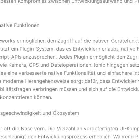
n besten Kompromiss zwischen Entwicklungsaufwand und P
native Funktionen
works ermöglichen den Zugriff auf die nativen Gerätefunkt
tzt ein Plugin-System, das es Entwicklern erlaubt, native 
ript-APIs anzusprechen. Jedes Plugin ermöglicht den Zugri
wie Kamera, GPS und Dateioperationen. Ionic hingegen setz
das eine verbesserte native Funktionalität und einfachere In
se moderne Herangehensweise sorgt dafür, dass Entwickler 
bilitätsfragen verbringen müssen und sich auf die Entwickl
 konzentrieren können.
gsgeschwindigkeit und Ökosystem
ier oft die Nase vorn. Die Vielzahl an vorgefertigten UI-Ko
eschleunigt den Entwicklungsprozess erheblich. Während