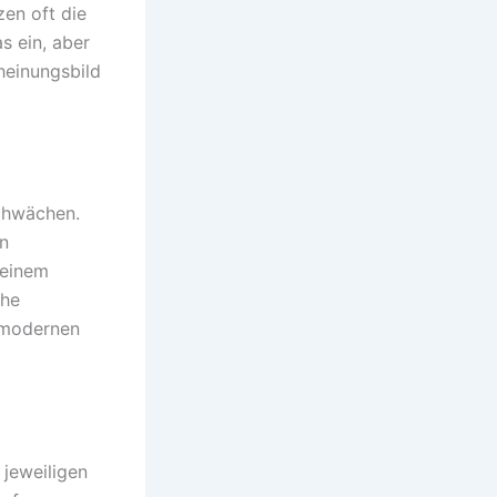
en oft die
s ein, aber
heinungsbild
chwächen.
n
 einem
che
 modernen
jeweiligen