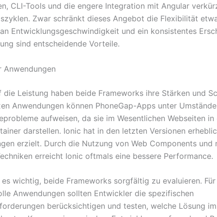
, CLI-Tools und die engere Integration mit Angular verkürz
szyklen. Zwar schränkt dieses Angebot die Flexibilität etwa
an Entwicklungsgeschwindigkeit und ein konsistentes Ersc
ng sind entscheidende Vorteile.
er Anwendungen
f die Leistung haben beide Frameworks ihre Stärken und S
xen Anwendungen können PhoneGap-Apps unter Umstände
probleme aufweisen, da sie im Wesentlichen Webseiten in
ainer darstellen. Ionic hat in den letzten Versionen erhebli
ngen erzielt. Durch die Nutzung von Web Components und
echniken erreicht Ionic oftmals eine bessere Performance.
 es wichtig, beide Frameworks sorgfältig zu evaluieren. Für
lle Anwendungen sollten Entwickler die spezifischen
forderungen berücksichtigen und testen, welche Lösung im 