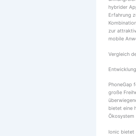
hybrider App
Erfahrung z
Kombinatio
zur attrakt
mobile Anw
Vergleich d
Entwicklun
PhoneGap fo
große Freihe
überwiegend
bietet eine
Ökosystem 
Ionic biete