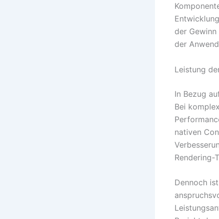
Komponenten
Entwicklung
der Gewinn 
der Anwendu
Leistung d
In Bezug au
Bei komple
Performance
nativen Cont
Verbesseru
Rendering-T
Dennoch ist
anspruchsvo
Leistungsan