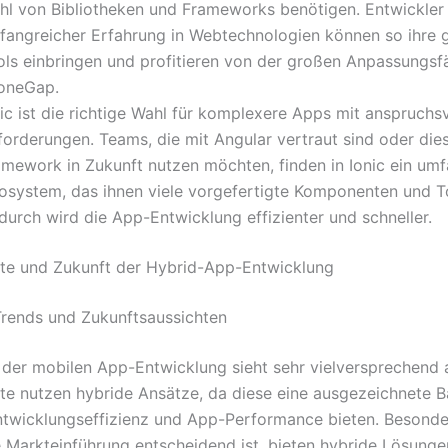
hl von Bibliotheken und Frameworks benötigen. Entwickler
fangreicher Erfahrung in Webtechnologien können so ihre
ols einbringen und profitieren von der großen Anpassungsf
oneGap.
ic ist die richtige Wahl für komplexere Apps mit anspruchsv
forderungen. Teams, die mit Angular vertraut sind oder die
amework in Zukunft nutzen möchten, finden in Ionic ein um
osystem, das ihnen viele vorgefertigte Komponenten und To
durch wird die App-Entwicklung effizienter und schneller.
te und Zukunft der Hybrid-App-Entwicklung
Trends und Zukunftsaussichten
 der mobilen App-Entwicklung sieht sehr vielversprechend 
te nutzen hybride Ansätze, da diese eine ausgezeichnete B
twicklungseffizienz und App-Performance bieten. Besonder
e Markteinführung entscheidend ist, bieten hybride Lösunge