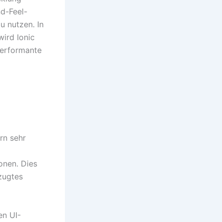
nd-Feel-
u nutzen. In
 wird Ionic
 performante
rn sehr
onen. Dies
rzugtes
en UI-