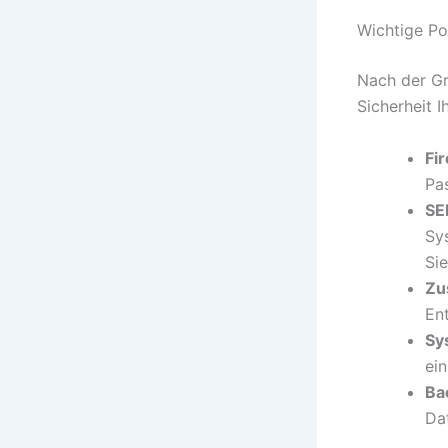
Wichtige Pos
Nach der Gr
Sicherheit 
Fi
Pas
SE
Sys
Si
Zu
En
Sy
ei
Ba
Da