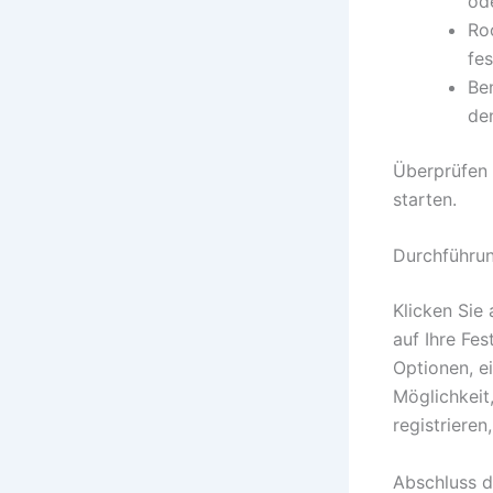
ode
Ro
fes
Be
de
Überprüfen S
starten.
Durchführun
Klicken Sie 
auf Ihre Fe
Optionen, e
Möglichkeit
registrieren
Abschluss de