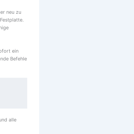
ter neu zu
Festplatte.
nige
ofort ein
ende Befehle
und alle