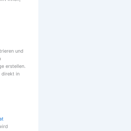
trieren und
n
 erstellen.
direkt in
at
wird