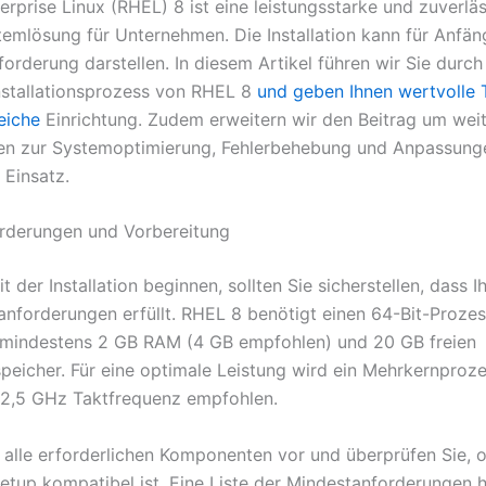
erprise Linux (RHEL) 8 ist eine leistungsstarke und zuverlä
temlösung für Unternehmen. Die Installation kann für Anfän
forderung darstellen. In diesem Artikel führen wir Sie durch
stallationsprozess von RHEL 8
und geben Ihnen wertvolle 
eiche
Einrichtung. Zudem erweitern wir den Beitrag um wei
en zur Systemoptimierung, Fehlerbehebung und Anpassung
 Einsatz.
rderungen und Vorbereitung
t der Installation beginnen, sollten Sie sicherstellen, dass 
anforderungen erfüllt. RHEL 8 benötigt einen 64-Bit-Proze
 mindestens 2 GB RAM (4 GB empfohlen) und 20 GB freien
speicher. Für eine optimale Leistung wird ein Mehrkernproz
2,5 GHz Taktfrequenz empfohlen.
e alle erforderlichen Komponenten vor und überprüfen Sie, o
tup kompatibel ist. Eine Liste der Mindestanforderungen hi