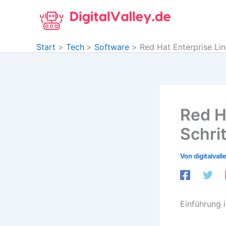
Zum
Inhalt
springen
Start
Tech
Software
Red Hat Enterprise Linu
Red Ha
Schri
Von
digitalvall
Einführung i