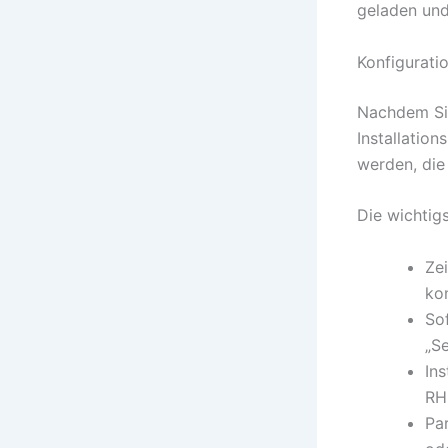
geladen und
Konfiguratio
Nachdem Sie
Installatio
werden, die
Die wichtig
Ze
kon
So
„Se
Ins
RHE
Par