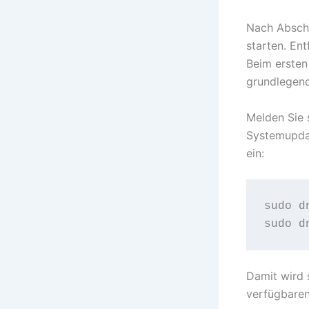
Nach Abschl
starten. En
Beim ersten 
grundlegend
Melden Sie 
Systemupdat
ein:
sudo d
Damit wird 
verfügbaren