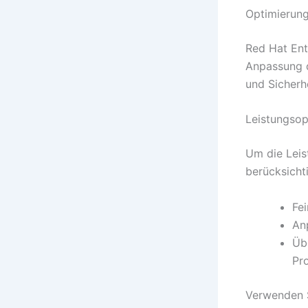
Optimierun
Red Hat Ent
Anpassung d
und Sicherh
Leistungsop
Um die Leis
berücksicht
Fe
An
Üb
Pr
Verwenden S