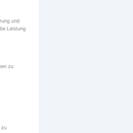
erung und
ie Leistung
men zu
 zu