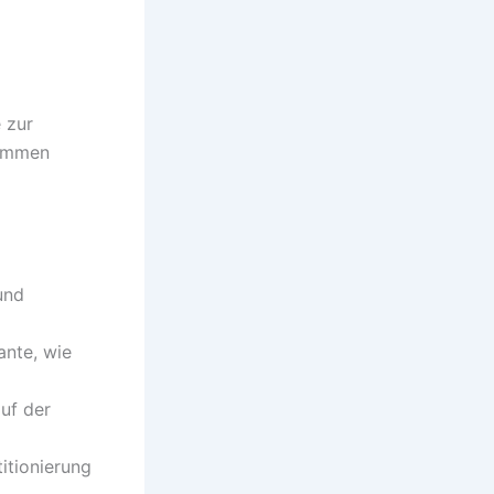
 zur
nommen
und
ante, wie
auf der
titionierung