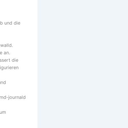
eb und die
walld.
e an.
sert die
igurieren
und
emd-journald
 um