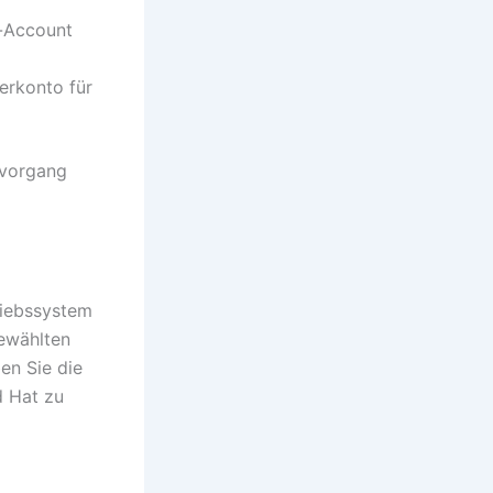
t-Account
erkonto für
nsvorgang
triebssystem
gewählten
en Sie die
d Hat zu