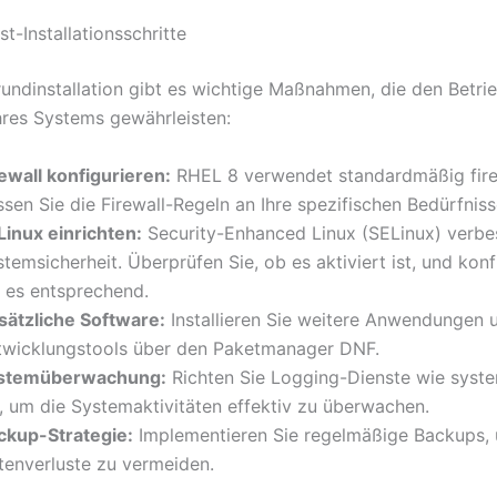
t-Installationsschritte
undinstallation gibt es wichtige Maßnahmen, die den Betri
Ihres Systems gewährleisten:
rewall konfigurieren:
RHEL 8 verwendet standardmäßig fire
sen Sie die Firewall-Regeln an Ihre spezifischen Bedürfniss
Linux einrichten:
Security-Enhanced Linux (SELinux) verbes
temsicherheit. Überprüfen Sie, ob es aktiviert ist, und konf
e es entsprechend.
sätzliche Software:
Installieren Sie weitere Anwendungen 
twicklungstools über den Paketmanager DNF.
stemüberwachung:
Richten Sie Logging-Dienste wie syst
n, um die Systemaktivitäten effektiv zu überwachen.
ckup-Strategie:
Implementieren Sie regelmäßige Backups,
tenverluste zu vermeiden.