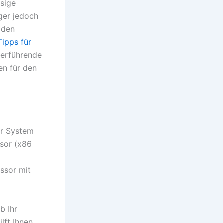
ssige
ger jedoch
 den
Tipps für
terführende
en für den
Ihr System
ssor (x86
essor mit
b Ihr
lft Ihnen,