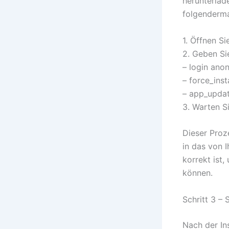
herunterlade
folgenderm
1. Öffnen S
2. Geben Si
– login an
– force_inst
– app_updat
3. Warten S
Dieser Proze
in das von I
korrekt ist
können.
Schritt 3 – 
Nach der Ins