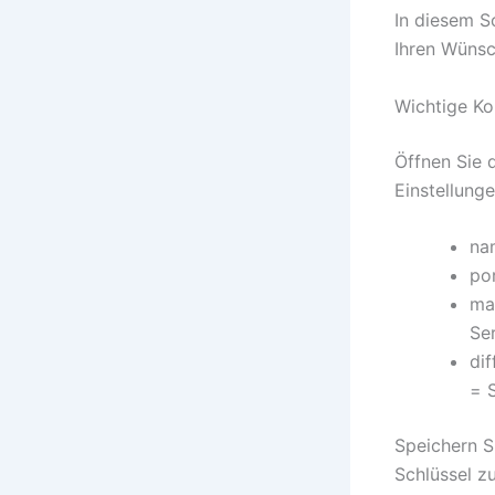
In diesem Sc
Ihren Wünsc
Wichtige Ko
Öffnen Sie 
Einstellunge
nam
por
ma
Se
dif
= 
Speichern Si
Schlüssel z