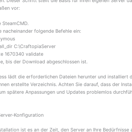
n. Dieser Schritt stellt die Basis für Ihren eigenen Server d
aßen vor:
ie SteamCMD.
e nacheinander folgende Befehle ein:
onymous
all_dir C:\CraftopiaServer
e 1670340 validate
ie, bis der Download abgeschlossen ist.
ss lädt die erforderlichen Dateien herunter und installiert 
hnen erstellte Verzeichnis. Achten Sie darauf, dass der Insta
, um spätere Anpassungen und Updates problemlos durchfü
Server-Konfiguration
tallation ist es an der Zeit, den Server an Ihre Bedürfnisse