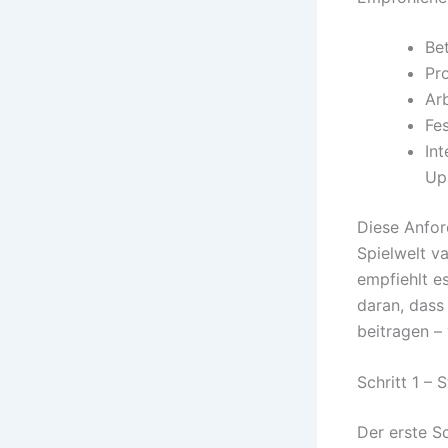
Be
Pr
Ar
Fe
In
Up
Diese Anfor
Spielwelt v
empfiehlt e
daran, dass
beitragen –
Schritt 1 –
Der erste Sc