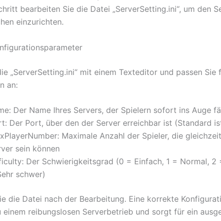
hritt bearbeiten Sie die Datei „ServerSetting.ini“, um den 
hen einzurichten.
nfigurationsparameter
die „ServerSetting.ini“ mit einem Texteditor und passen Sie
n an:
e: Der Name Ihres Servers, der Spielern sofort ins Auge fäl
t: Der Port, über den der Server erreichbar ist (Standard i
xPlayerNumber: Maximale Anzahl der Spieler, die gleichzei
rver sein können
ficulty: Der Schwierigkeitsgrad (0 = Einfach, 1 = Normal, 2
Sehr schwer)
e die Datei nach der Bearbeitung. Eine korrekte Konfigurati
u einem reibungslosen Serverbetrieb und sorgt für ein aus