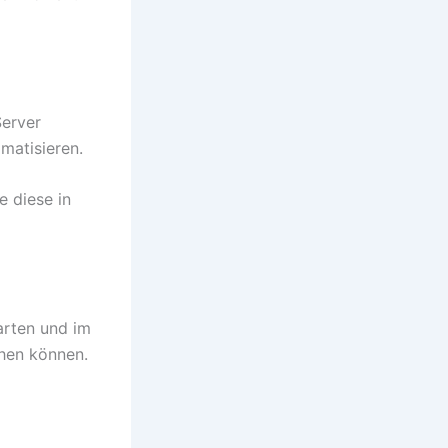
Server
omatisieren.
e diese in
tarten und im
hen können.