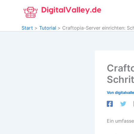
Zum
Inhalt
springen
Start
Tutorial
Craftopia-Server einrichten: Sch
Crafto
Schri
Von
digitalvall
Ein umfasse