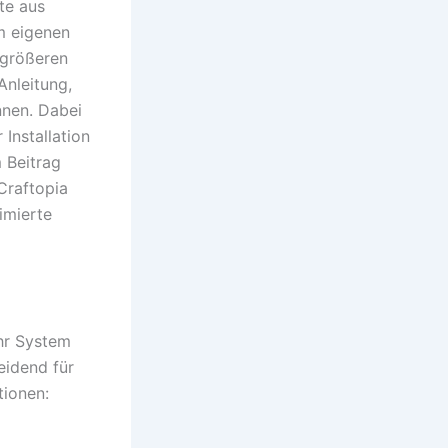
te aus
m eigenen
 größeren
Anleitung,
nnen. Dabei
Installation
m Beitrag
Craftopia
imierte
Ihr System
eidend für
tionen: