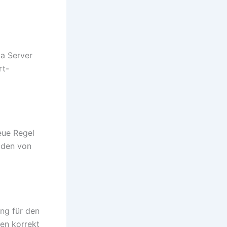
ia Server
rt-
eue Regel
 den von
ung für den
gen korrekt