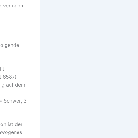
Server nach
 folgende
lt
st 6587)
tig auf dem
 = Schwer, 3
on ist der
gewogenes