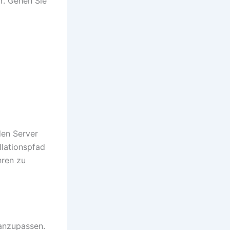
ar. Gehen Sie
den Server
llationspfad
hren zu
 anzupassen.