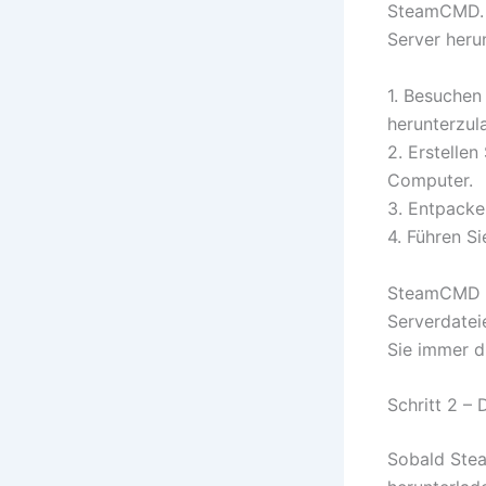
SteamCMD. 
Server herun
1. Besuchen
herunterzul
2. Erstelle
Computer.
3. Entpacke
4. Führen Si
SteamCMD ar
Serverdateie
Sie immer d
Schritt 2 –
Sobald Stea