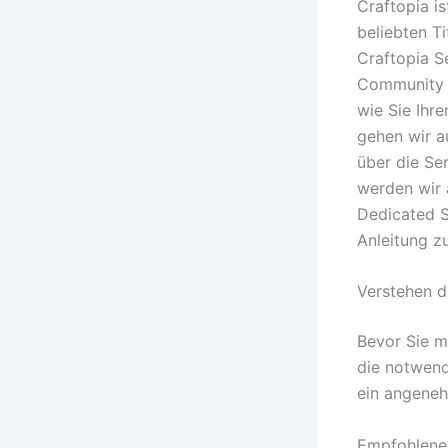
Craftopia i
beliebten T
Craftopia S
Community te
wie Sie Ihr
gehen wir a
über die Se
werden wir 
Dedicated S
Anleitung zu
Verstehen 
Bevor Sie mi
die notwendi
ein angeneh
Empfohlene