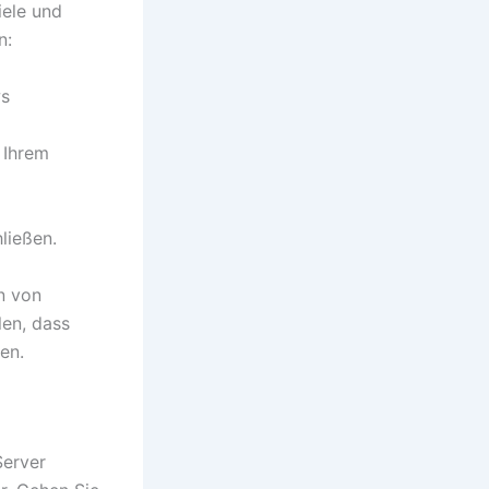
ele und
n:
ws
 Ihrem
ließen.
n von
len, dass
en.
Server