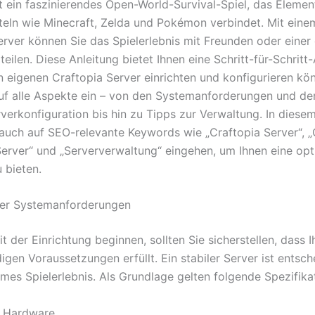
st ein faszinierendes Open-World-Survival-Spiel, das Elemen
iteln wie Minecraft, Zelda und Pokémon verbindet. Mit eine
erver können Sie das Spielerlebnis mit Freunden oder einer
ilen. Diese Anleitung bietet Ihnen eine Schritt-für-Schritt-
en eigenen Craftopia Server einrichten und konfigurieren kö
uf alle Aspekte ein – von den Systemanforderungen und der 
rverkonfiguration bis hin zu Tipps zur Verwaltung. In diese
auch auf SEO-relevante Keywords wie „Craftopia Server“, „
erver“ und „Serververwaltung“ eingehen, um Ihnen eine opt
 bieten.
der Systemanforderungen
t der Einrichtung beginnen, sollten Sie sicherstellen, dass 
gen Voraussetzungen erfüllt. Ein stabiler Server ist entsch
mes Spielerlebnis. Als Grundlage gelten folgende Spezifika
 Hardware