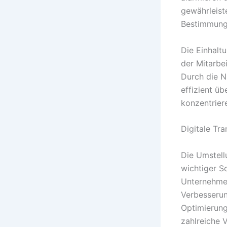
gewährleist
Bestimmunge
Die Einhaltu
der Mitarbe
Durch die N
effizient ü
konzentrier
Digitale Tr
Die Umstellu
wichtiger S
Unternehmen
Verbesserun
Optimierung
zahlreiche V