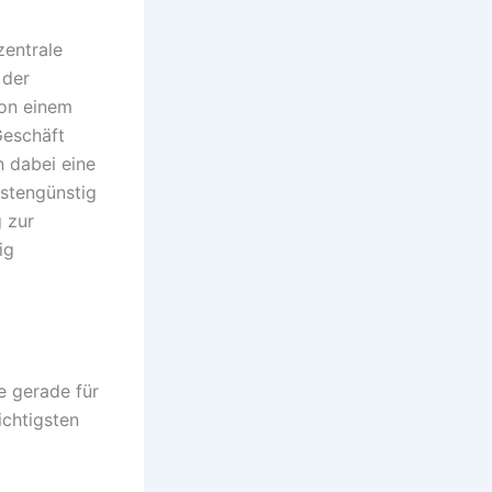
zentrale
 der
von einem
Geschäft
n dabei eine
ostengünstig
g zur
ig
ie gerade für
ichtigsten