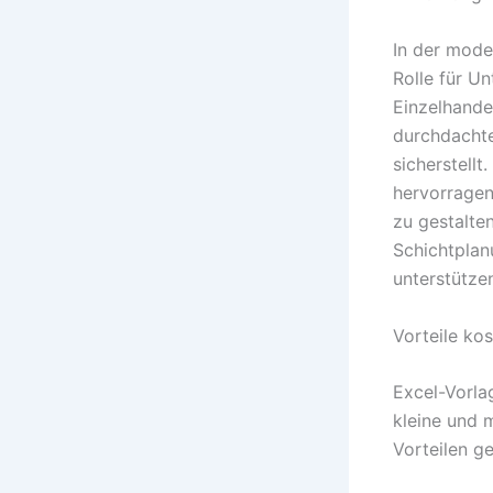
In der moder
Rolle für U
Einzelhande
durchdachte
sicherstellt
hervorragen
zu gestalten
Schichtplan
unterstütze
Vorteile ko
Excel-Vorlag
kleine und 
Vorteilen g