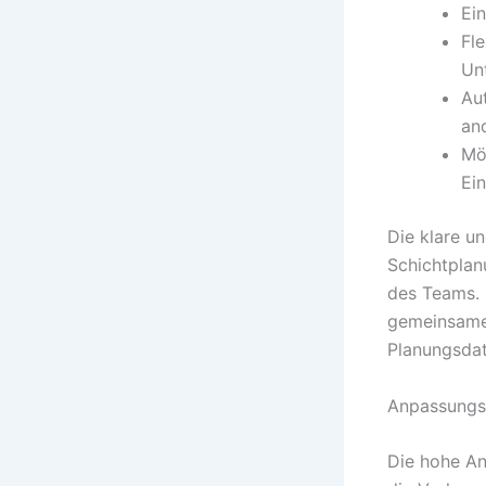
Ei
Fl
Un
Au
an
Mö
Ei
Die klare un
Schichtplan
des Teams. 
gemeinsamen
Planungsdat
Anpassungsfä
Die hohe An