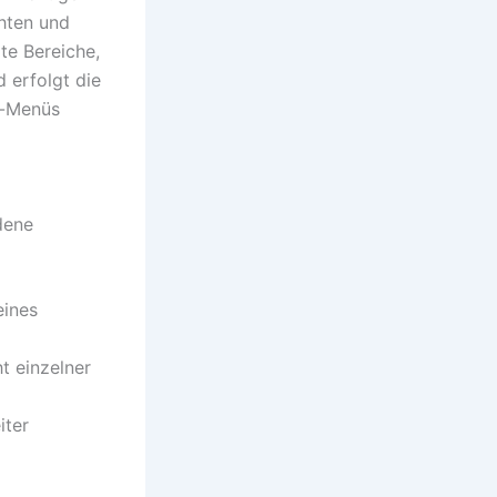
chten und
te Bereiche,
 erfolgt die
n-Menüs
dene
eines
t einzelner
iter