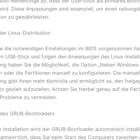
oot-Reihenfolge so, dass der USB-Stick als primäres Boo
ird. Diese Anpassungen sind essenziell, um einen reibungs
tion zu gewährleisten.
 der Linux-Distribution
e die notwendigen Einstellungen im BIOS vorgenommen ha
em USB-Stick und folgen den Anweisungen des Linux-Installe
rung haben Sie die Möglichkeit, die Option „Neben Windows i
 oder die Partitionen manuell zu konfigurieren. Die manuel
rung gibt Ihnen mehr Kontrolle und ermöglicht es, den freig
z gezielt aufzuteilen. Achten Sie hierbei genau auf die Part
Probleme zu vermeiden.
g des GRUB-Bootloaders
 Installation wird der GRUB-Bootloader automatisch install
erantwortlich, dass Sie beim Start des Computers zwischen