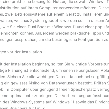
st eine praktische Lösung für Nutzer, die sowohl Windows 1
Distribution auf ihrem Computer verwenden möchten. Dies
es, zwei Betriebssysteme auf einem Gerät zu installieren u
wählen, welches System gebootet werden soll. In diesem Ar
e, wie Sie einen Dual Boot mit Windows 11 und einer populä
n einrichten können. Außerdem werden praktische Tipps und
rungen besprochen, um die bestmögliche Konfiguration zu 
en vor der Installation
t der Installation beginnen, sollten Sie wichtige Vorbereitu
ltige Planung ist entscheidend, um einen reibungslosen Abla
len. Sichern Sie alle wichtigen Daten, da auch bei sorgfälti
g ein gewisses Risiko von Datenverlusten besteht. Prüfen S
b Ihr Computer über genügend freien Speicherplatz verfüg
teme optimal unterzubringen. Die Vorbereitung umfasst au
en des Windows-Systems auf Windows 11 sowie das Einricht
nen Speichers für Linux.