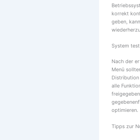
Betriebssys
korrekt kon
geben, kann
wiederherzu
System test
Nach der er
Menü sollte
Distributio
alle Funktio
freigegeben
gegebenenfa
optimieren.
Tipps zur N