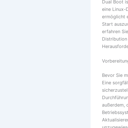
Dual Boot i
eine Linux-
ermöglicht 
Start auszu
erfahren Si
Distributio
Herausforde
Vorbereitung
Bevor Sie mi
Eine sorgfä
sicherzustel
Durchführun
außerdem, o
Betriebssys
Aktualisier
unzugewiese