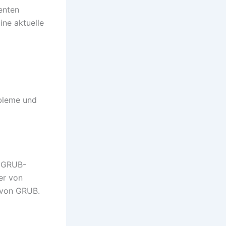
enten
ine aktuelle
obleme und
 GRUB-
er von
 von GRUB.