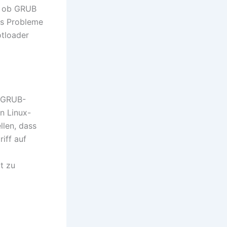
n, ob GRUB
es Probleme
otloader
m GRUB-
n Linux-
llen, dass
iff auf
t zu