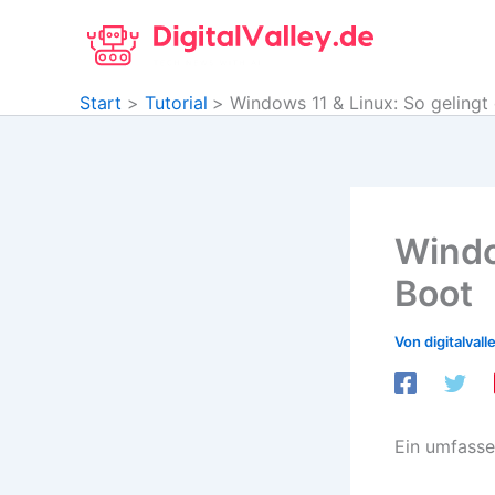
Zum
Inhalt
springen
Start
Tutorial
Windows 11 & Linux: So gelingt
Windo
Boot
Von
digitalvall
Ein umfasse