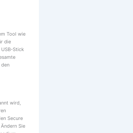
nem Tool wie
r die
r USB-Stick
gesamte
t den
nnt wird,
ren
den Secure
. Ändern Sie