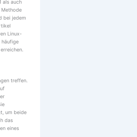
1 als auch
e Methode
nd bei jedem
tikel
ren Linux-
 häufige
erreichen.
ngen treffen.
uf
ger
ie
t, um beide
ch das
en eines