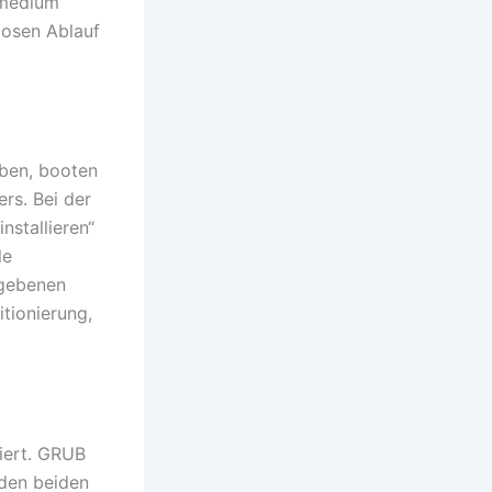
tmedium
losen Ablauf
ben, booten
rs. Bei der
nstallieren“
le
egebenen
itionierung,
iert. GRUB
 den beiden