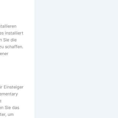
allieren
s installiert
 Sie die
zu schaffen.
sener
r Einsteiger
lementary
e
n Sie das
ter, um