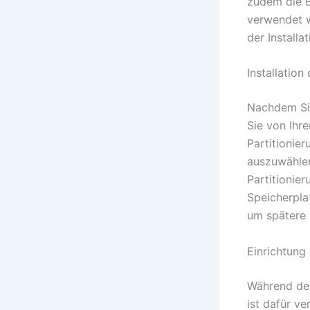
zudem die B
verwendet w
der Installa
Installation
Nachdem Si
Sie von Ihr
Partitionie
auszuwählen
Partitionie
Speicherplat
um spätere 
Einrichtun
Während der
ist dafür v