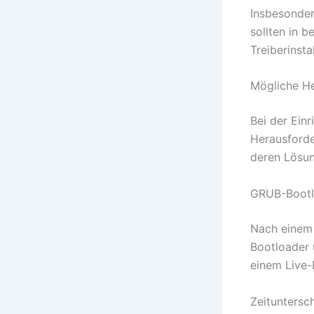
Insbesonde
sollten in b
Treiberinsta
Mögliche He
Bei der Ein
Herausforde
deren Lösun
GRUB-Bootl
Nach einem
Bootloader 
einem Live-
Zeituntersc