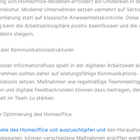
ung von Homeoffice-Modellen erfordert ein Umdenken in d
skultur. Moderne Unternehmen setzen vermehrt auf Vertr
entierung statt auf klassische Anwesenheitskontrolle. Diese
 kann die Arbeitsatmosphäre positiv beeinflussen und die A
ebers steigern.
taler Kommunikationsstrukturen
loser Informationsfluss spielt in der digitalen Arbeitswelt e
rnehmen sollten daher auf leistungsfähige Kommunikations-
onstools setzen. Maßnahmen wie regelmäßige Teammeetings,
n und digitale Feedbackrunden können dazu beitragen, de
lt im Team zu stärken.
ie Optimierung des Homeoffice
teile des Homeoffice voll auszuschöpfen und
den Herausfo
 begegnen, können verschiedene Maßnahmen ergriffen werd