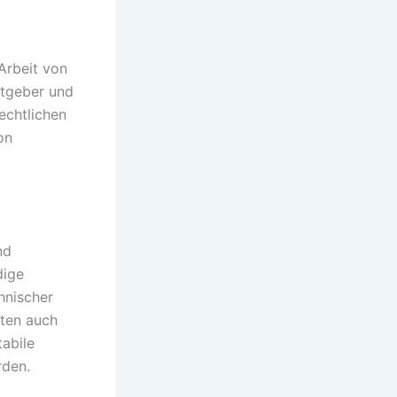
Arbeit von
itgeber und
rechtlichen
on
nd
dige
hnischer
lten auch
abile
rden.