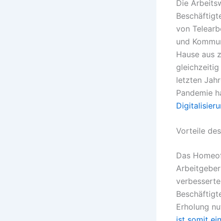
Die Arbeits
Beschäftigt
von Telearb
und Kommuni
Hause aus z
gleichzeitig
letzten Jah
Pandemie ha
Digitalisie
Vorteile de
Das Homeoff
Arbeitgeber
verbesserte
Beschäftigte
Erholung nu
ist somit ei