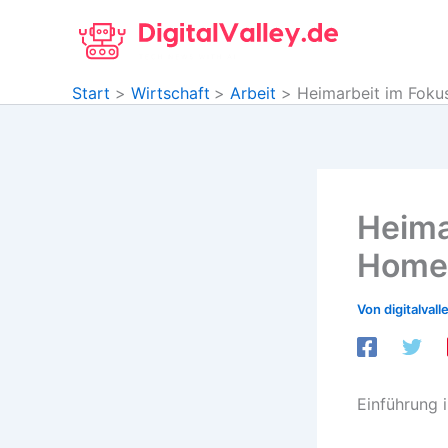
Zum
Inhalt
springen
Start
Wirtschaft
Arbeit
Heimarbeit im Foku
Heima
Homeo
Von
digitalvall
Einführung 