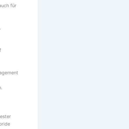
auch für
.
f
nagement
.
ester
bride