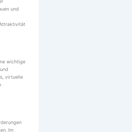
er
auen und
ttraktivität
ine wichtige
 und
 virtuelle
n
rderungen
en. Im