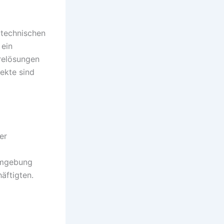
 technischen
 ein
arelösungen
ekte sind
er
sumgebung
äftigten.