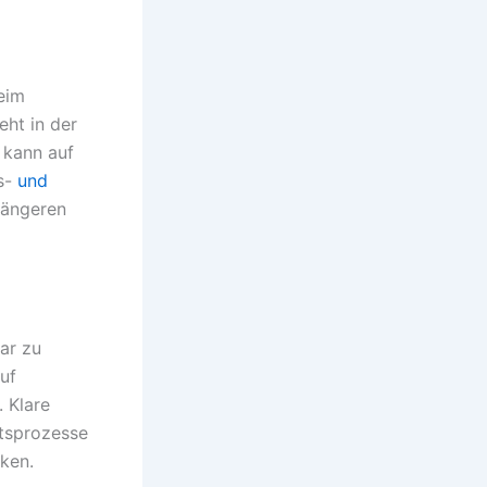
eim
eht in der
 kann auf
s-
und
längeren
ar zu
uf
 Klare
itsprozesse
ken.