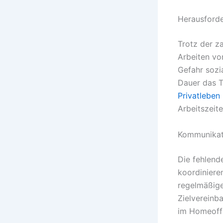
Herausforde
Trotz der z
Arbeiten vo
Gefahr sozi
Dauer das 
Privatleben
Arbeitszeit
Kommunikati
Die fehlend
koordiniere
regelmäßige
Zielvereinb
im Homeoffi