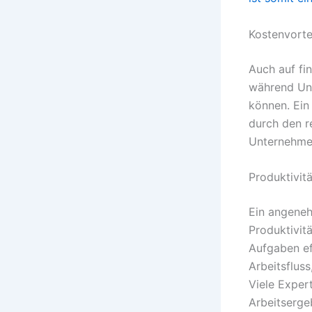
Kostenvort
Auch auf fi
während Un
können. Ein
durch den r
Unternehme
Produktivit
Ein angeneh
Produktivit
Aufgaben eff
Arbeitsflus
Viele Exper
Arbeitserge