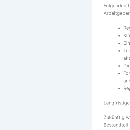
Folgenden fi
Arbeitgeber
Re
Kla
Ein
Te
akt
Di
Fo
anb
Re
Langfristig
Zukünftig w
Bestandteil