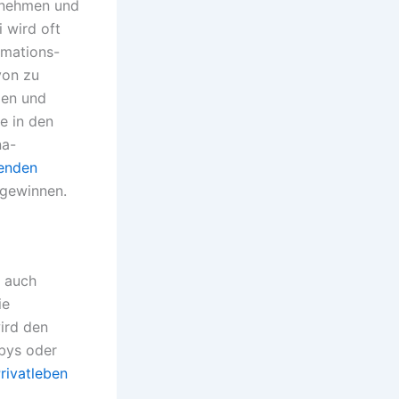
ernehmen und
 wird oft
rmations-
von zu
gen und
re in den
na-
tenden
gewinnen.
s auch
ie
ird den
bbys oder
rivatleben