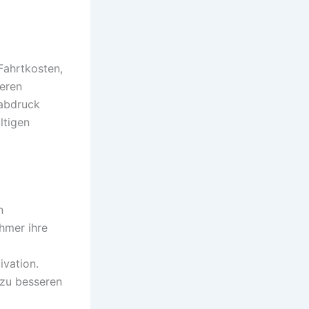
Fahrtkosten,
eren
ßabdruck
ltigen
n
hmer ihre
ivation.
 zu besseren