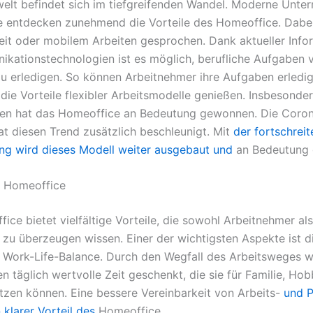
welt befindet sich im tiefgreifenden Wandel. Moderne Unt
e entdecken zunehmend die Vorteile des Homeoffice. Dabei
eit oder mobilem Arbeiten gesprochen. Dank aktueller Info
kationstechnologien ist es möglich, berufliche Aufgaben 
u erledigen. So können Arbeitnehmer ihre Aufgaben erledi
 die Vorteile flexibler Arbeitsmodelle genießen. Insbesonde
ren hat das Homeoffice an Bedeutung gewonnen. Die Coro
t diesen Trend zusätzlich beschleunigt. Mit
der fortschrei
rung wird dieses Modell weiter ausgebaut und
an Bedeutung 
s Homeoffice
ice bietet vielfältige Vorteile, die sowohl Arbeitnehmer al
 zu überzeugen wissen. Einer der wichtigsten Aspekte ist d
 Work-Life-Balance. Durch den Wegfall des Arbeitsweges w
n täglich wertvolle Zeit geschenkt, die sie für Familie, Ho
tzen können. Eine bessere Vereinbarkeit von Arbeits-
und P
n klarer Vorteil des
Homeoffice.