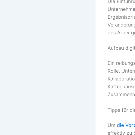
Die Einführ
Unternehmen
Ergebnisori
Veränderung
des Arbeitg
Aufbau digi
Ein reibungs
Rolle. Unte
Kollaborati
Kaffeepause
Zusammenha
Tipps für d
Um
die Vor
effektiv zu