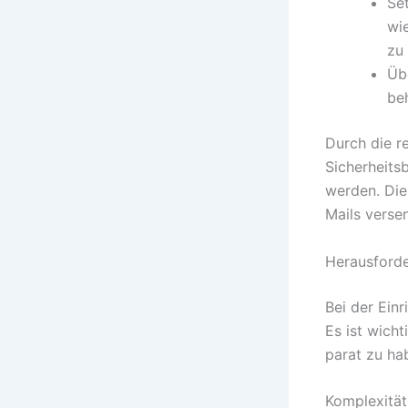
Se
wi
zu
Üb
be
Durch die r
Sicherheits
werden. Die
Mails verse
Herausford
Bei der Ein
Es ist wich
parat zu ha
Komplexität