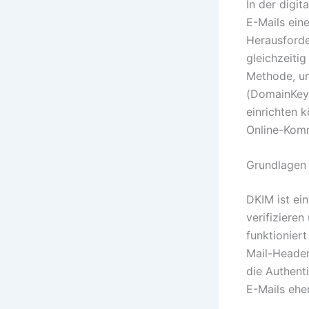
In der digi
E-Mails ein
Herausforde
gleichzeitig
Methode, um
(DomainKeys 
einrichten k
Online-Komm
Grundlagen 
DKIM ist ein
verifizieren
funktioniert
Mail-Header
die Authent
E-Mails ehe