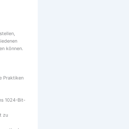
tellen,
hiedenen
den können.
e Praktiken
ns 1024-Bit-
t zu