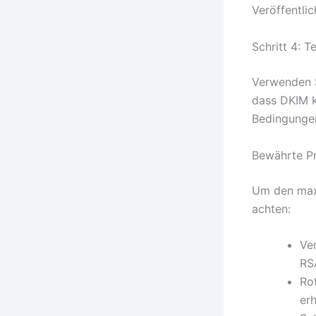
Veröffentli
Schritt 4: T
Verwenden S
dass DKIM ko
Bedingungen
Bewährte Pr
Um den maxi
achten:
Ve
RS
Ro
er