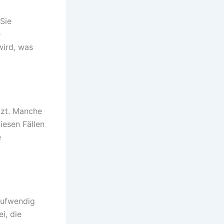
Sie
e
wird, was
ützt. Manche
iesen Fällen
e
aufwendig
i, die