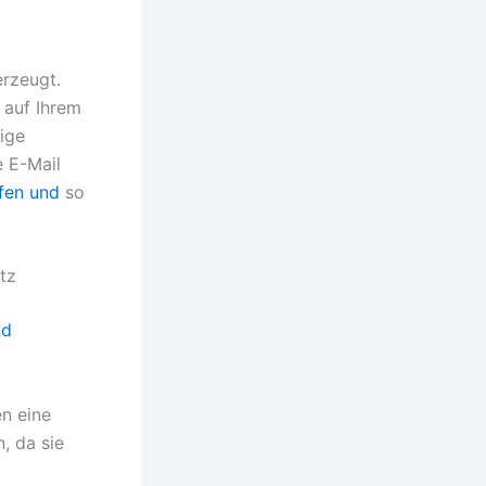
erzeugt.
 auf Ihrem
rige
e E-Mail
fen und
so
tz
nd
en eine
, da sie