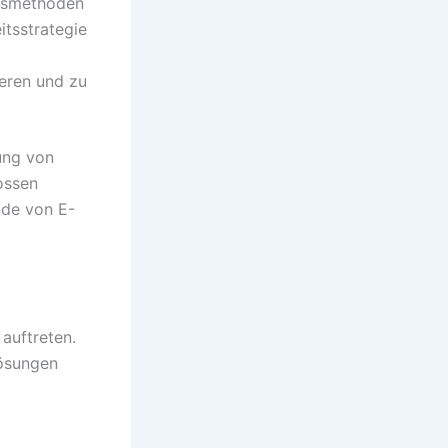
ngsmethoden
tsstrategie
ieren und zu
ung von
ossen
nde von E-
auftreten.
Lösungen