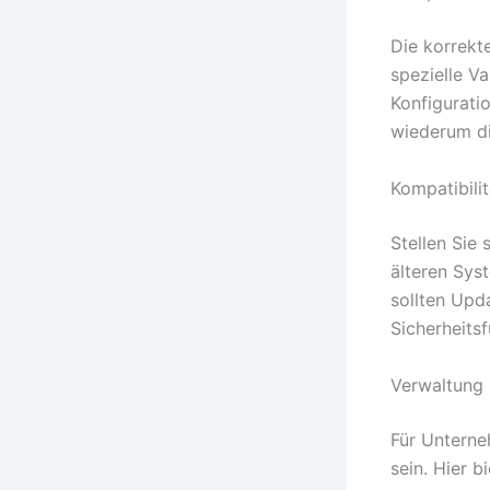
Die korrekt
spezielle V
Konfigurati
wiederum di
Kompatibili
Stellen Sie 
älteren Sys
sollten Up
Sicherheitsf
Verwaltung
Für Unterne
sein. Hier b