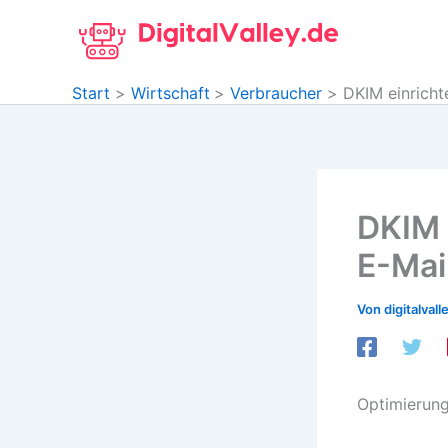
Zum
Inhalt
springen
Start
Wirtschaft
Verbraucher
DKIM einricht
DKIM 
E-Mai
Von
digitalvall
Optimierung