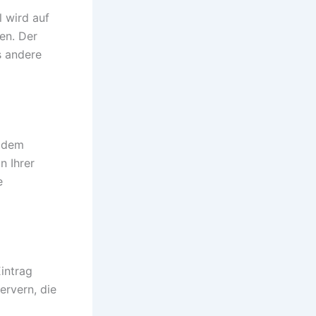
l wird auf
en. Der
s andere
t dem
n Ihrer
e
intrag
ervern, die