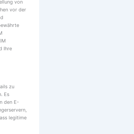
tellung von
hen vor der
nd
 bewährte
IM
KIM
d Ihre
ails zu
n. Es
in den E-
ngerservern,
ass legitime