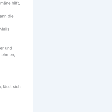
mäne hilft,
ann die
Mails
rer und
unehmen,
 lässt sich