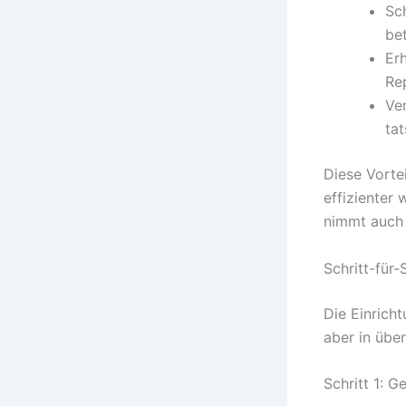
Sc
bet
Er
Re
Ve
ta
Diese Vorte
effizienter
nimmt auch 
Schritt-für-
Die Einrich
aber in über
Schritt 1: G