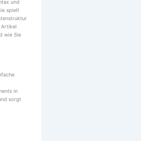
yntax und
ie spielt
atenstruktur
Artikel
d wie Sie
infache
t
ments in
und sorgt