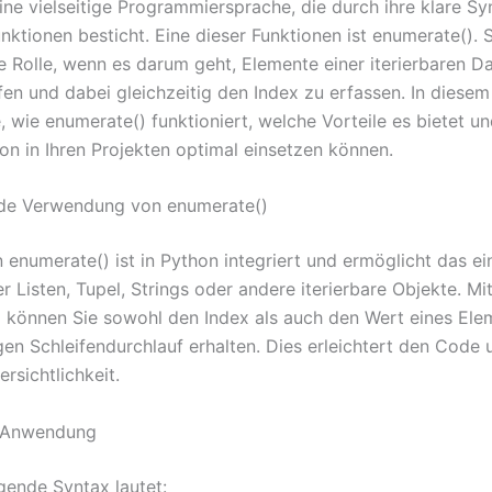
eine vielseitige Programmiersprache, die durch ihre klare S
ktionen besticht. Eine dieser Funktionen ist enumerate(). S
le Rolle, wenn es darum geht, Elemente einer iterierbaren D
fen und dabei gleichzeitig den Index zu erfassen. In diesem 
, wie enumerate() funktioniert, welche Vorteile es bietet un
ion in Ihren Projekten optimal einsetzen können.
de Verwendung von enumerate()
n enumerate() ist in Python integriert und ermöglicht das e
er Listen, Tupel, Strings oder andere iterierbare Objekte. Mi
 können Sie sowohl den Index als auch den Wert eines Ele
gen Schleifendurchlauf erhalten. Dies erleichtert den Code 
rsichtlichkeit.
 Anwendung
gende Syntax lautet: