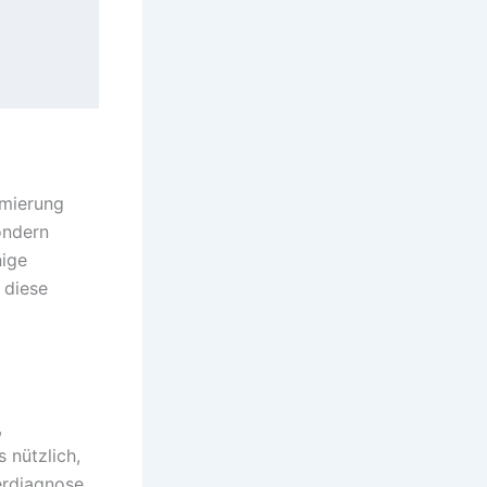
mmierung
ondern
nige
 diese
,
 nützlich,
lerdiagnose