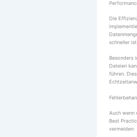
Performance
Die Effizien
implementier
Datenmengen
schneller is
Besonders i
Dateien kan
führen. Die
Echtzeitan
Fehlerbehan
Auch wenn e
Best Practic
vermeiden: