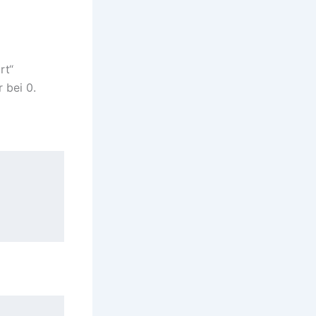
rt“
 bei 0.