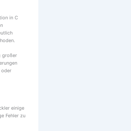
tion in C
en
utlich
thoden.
g großer
gerungen
 oder
kler einige
ge Fehler zu