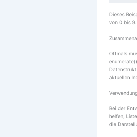
Dieses Beisp
von 0 bis 9.
Zusammenarb
Oftmals müs
enumerate()
Datenstrukt
aktuellen In
Verwendung
Bei der Ent
helfen, Lis
die Darstel