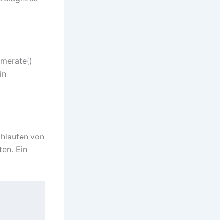
umerate()
in
chlaufen von
ten. Ein