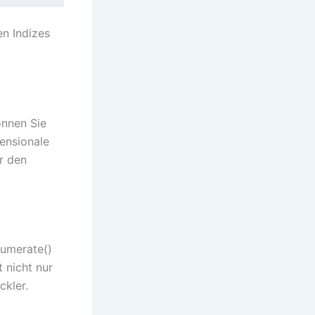
en Indizes
önnen Sie
ensionale
er den
numerate()
 nicht nur
ckler.