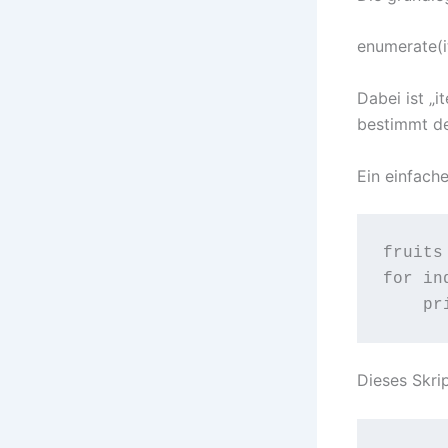
enumerate(i
Dabei ist „i
bestimmt de
Ein einfache
fruits
for in
Dieses Skri