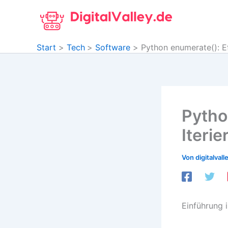
Zum
Inhalt
springen
Start
Tech
Software
Python enumerate(): Ef
Pytho
Iterie
Von
digitalvall
Einführung 