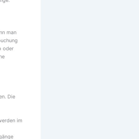
änge.
enn man
bbuchung
o oder
ne
en. Die
werden im
ugänge