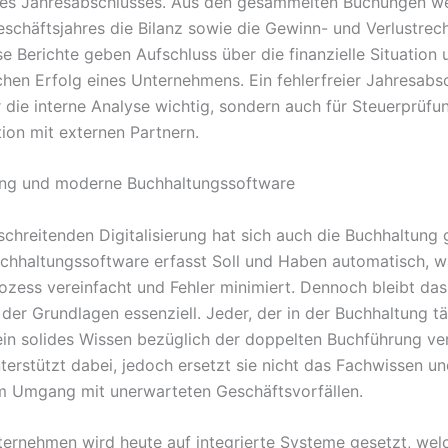
 des Jahresabschlusses. Aus den gesammelten Buchungen 
schäftsjahres die Bilanz sowie die Gewinn- und Verlustre
ese Berichte geben Aufschluss über die finanzielle Situation
chen Erfolg eines Unternehmens. Ein fehlerfreier Jahresabsc
ür die interne Analyse wichtig, sondern auch für Steuerprüfu
on mit externen Partnern.
rung und moderne Buchhaltungssoftware
tschreitenden Digitalisierung hat sich auch die Buchhaltung
hhaltungssoftware erfasst Soll und Haben automatisch, w
zess vereinfacht und Fehler minimiert. Dennoch bleibt das
der Grundlagen essenziell. Jeder, der in der Buchhaltung tät
 ein solides Wissen bezüglich der doppelten Buchführung ve
terstützt dabei, jedoch ersetzt sie nicht das Fachwissen un
m Umgang mit unerwarteten Geschäftsvorfällen.
nternehmen wird heute auf integrierte Systeme gesetzt, wel