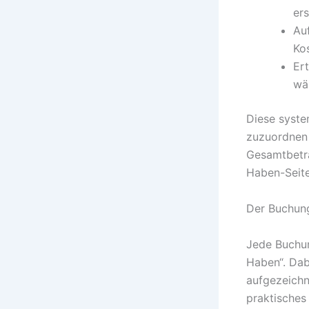
er
Au
Ko
Er
wä
Diese syste
zuzuordnen u
Gesamtbeträ
Haben-Seite
Der Buchung
Jede Buchun
Haben“. Dab
aufgezeichne
praktisches 