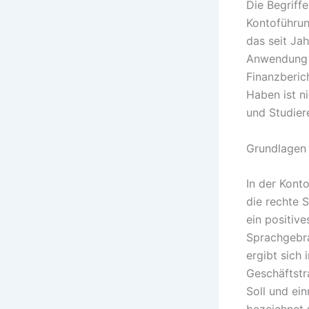
Die Begriff
Kontoführun
das seit Ja
Anwendung d
Finanzberic
Haben ist n
und Studier
Grundlagen
In der Kont
die rechte S
ein positive
Sprachgebra
ergibt sich 
Geschäftstr
Soll und ei