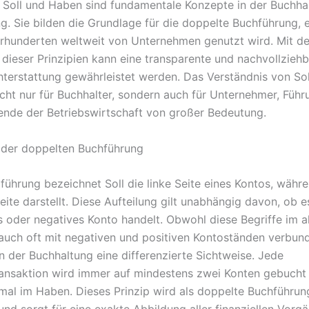
e Soll und Haben sind fundamentale Konzepte in der Buchha
g. Sie bilden die Grundlage für die doppelte Buchführung, 
hrhunderten weltweit von Unternehmen genutzt wird. Mit der
ieser Prinzipien kann eine transparente und nachvollzieh
hterstattung gewährleistet werden. Das Verständnis von Sol
icht nur für Buchhalter, sondern auch für Unternehmer, Führ
ende der Betriebswirtschaft von großer Bedeutung.
 der doppelten Buchführung
oführung bezeichnet Soll die linke Seite eines Kontos, wäh
eite darstellt. Diese Aufteilung gilt unabhängig davon, ob 
s oder negatives Konto handelt. Obwohl diese Begriffe im al
uch oft mit negativen und positiven Kontoständen verbun
in der Buchhaltung eine differenzierte Sichtweise. Jede
ansaktion wird immer auf mindestens zwei Konten gebucht 
nmal im Haben. Dieses Prinzip wird als doppelte Buchführun