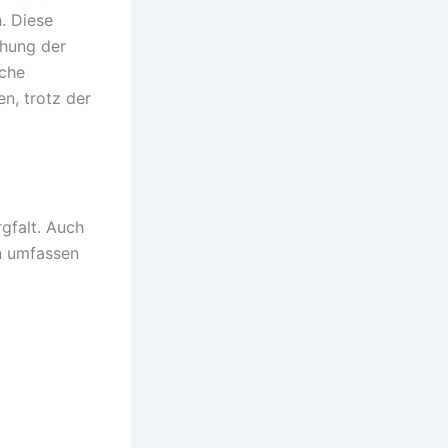
. Diese
chung der
iche
n, trotz der
gfalt. Auch
n umfassen