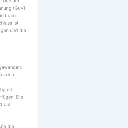
werden am
chnung (GuV)
 und den
hluss ist
ngen und die
 gewandelt.
as den
ig ist,
rfügen. Die
d die
che die