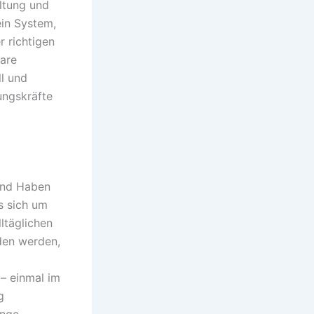
ltung und
ein System,
 richtigen
bare
l und
ungskräfte
rend Haben
es sich um
ltäglichen
den werden,
– einmal im
g