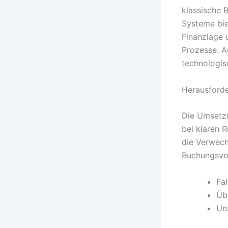
klassische 
Systeme bie
Finanzlage u
Prozesse. A
technologis
Herausforde
Die Umsetzu
bei klaren 
die Verwech
Buchungsvor
Fa
Üb
Un