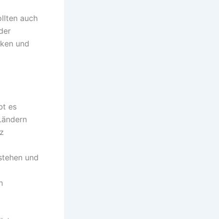
d
llten auch
der
iken und
bt es
 Ländern
tz
rstehen und
n