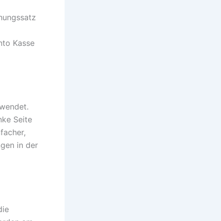
chungssatz
o
nto Kasse
rwendet.
nke Seite
facher,
gen in der
die