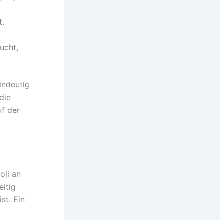
t.
ucht,
indeutig
die
f der
oll an
eitig
st. Ein