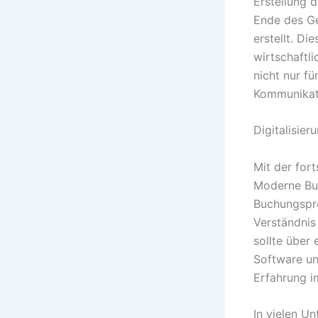
Erstellung
Ende des Ge
erstellt. Di
wirtschaftli
nicht nur f
Kommunikati
Digitalisie
Mit der for
Moderne Buc
Buchungspro
Verständnis 
sollte über
Software un
Erfahrung i
In vielen U